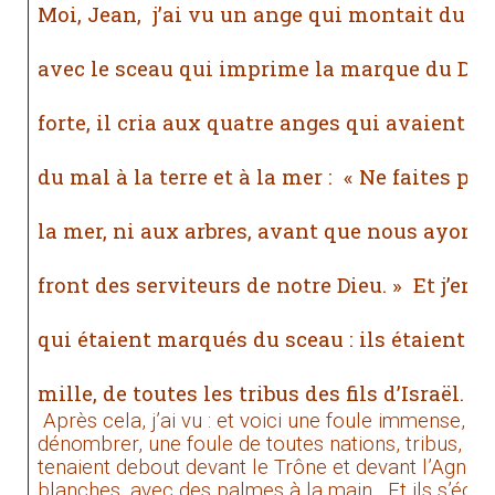
Moi, Jean,
j’ai vu un ange qui montait du côt
avec le sceau qui imprime la marque du Dieu
forte, il cria aux quatre anges qui avaient re
du mal à la terre et à la mer :
« Ne faites pas
la mer, ni aux arbres, avant que nous ayons
front des serviteurs de notre Dieu. »
Et j’en
qui étaient marqués du sceau : ils étaient c
mille, de toutes les tribus des fils d’Israël.
Après cela, j’ai vu : et voici une foule immense, q
dénombrer, une foule de toutes nations, tribus, peu
tenaient debout devant le Trône et devant l’Agnea
blanches, avec des palmes à la main.
Et ils s’écri