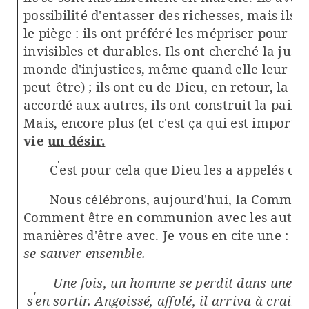
possibilité d'entasser des richesses, mais ils
le piège : ils ont préféré les mépriser pour e
invisibles et durables. Ils ont cherché la jus
monde d'injustices, même quand elle leur coût
peut-être) ; ils ont eu de Dieu, en retour, la m
accordé
aux autres, ils ont construit la paix 
Mais, encore plus (et c'est ça qui est important
vie
un désir.
'
C
est pour cela que Dieu les a appelés du
Nous célébrons, aujourd'hui, la Communi
Comment être en communion avec les autres 
manières d'être avec. Je vous en cite une :
ch
se
sauver ensemble
.
Une fois, un homme se perdit dans une for
'
s
en sortir. Angoissé, affolé, il arriva à crain