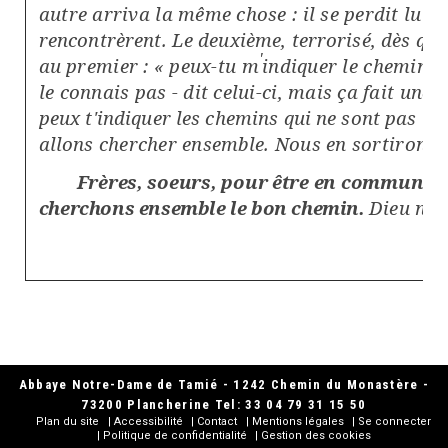
autre arriva la même chose : il se perdit lui a
rencontrèrent. Le deuxième, terrorisé, dès qu'il
'
au
premier : « peux-tu m
indiquer le chemin po
le connais pas - dit celui-ci, mais ça fait une j
peux t'indiquer les chemins qui ne sont pas le
allons
chercher ensemble. Nous en sortirons 
Frères, soeurs, pour être en communio
cherchons ensemble le bon chemin.
Dieu nous
Abbaye Notre-Dame de Tamié - 1242 Chemin du Monastère -
73200 Plancherine Tel: 33 04 79 31 15 50
Plan du site
Accessibilité
Contact
Mentions légales
Se connecter
Politique de confidentialité
Gestion des cookies