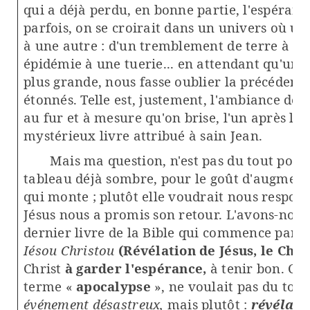
qui a déjà perdu, en bonne partie, l'espéranc
parfois, on se croirait dans un univers où un
à une autre : d'un tremblement de terre à un
épidémie à une tuerie... en attendant qu'une
plus grande, nous fasse oublier la précédente
étonnés. Telle est, justement, l'ambiance déc
au fur et à mesure qu'on brise, l'un après l'a
mystérieux livre attribué à sain Jean.
Mais ma question, n'est pas du tout posé
tableau déjà sombre, pour le goût d'augment
qui monte ; plutôt elle voudrait nous responsa
Jésus nous a promis son retour. L'avons-nous 
dernier livre de la Bible qui commence par c
Iésou Christou
(Révélation de Jésus, le Chri
Christ
à garder l'espérance,
à tenir bon. Car
terme «
apocalypse
», ne voulait pas du tou
événement désastreux,
mais plutôt :
révélati