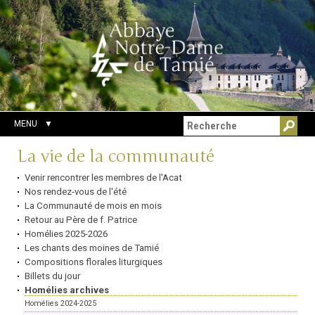
Aller
Outils
Chercher par
au
personnels
Recherche
contenu.
avancée…
|
Aller
à
la
navigation
MENU
Navigation
La vie de la communauté
Venir rencontrer les membres de l'Acat
Nos rendez-vous de l'été
La Communauté de mois en mois
Retour au Père de f. Patrice
Homélies 2025-2026
Les chants des moines de Tamié
Compositions florales liturgiques
Billets du jour
Homélies archives
Homélies 2024-2025