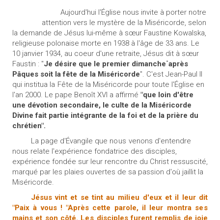
Aujourd'hui l'Église nous invite à porter notre
attention vers le mystère de la Miséricorde, selon
la demande de Jésus lui-même à sœur Faustine Kowalska,
religieuse polonaise morte en 1938 à l'âge de 33 ans. Le
10 janvier 1934, au coeur d'une retraite, Jésus dit à sœur
-
Faustin : "
Je désire que le premier dimanche
après
Pâques soit la fête de la Miséricorde
". C'est Jean-Paul II
qui institua
la
Fête de la Miséricorde pour toute l'Église en
l'an 2000. Le pape Benoît XVI a affirmé
"que loin d'être
une dévotion secondaire, le culte de la Miséricorde
Divine fait partie intégrante de
la
foi et de la prière du
chrétien".
La page d'Évangile que
nous
venons d'entendre
nous relate l'expérience fondatrice des disciples,
expérience fondée sur leur rencontre du Christ ressuscité,
marqué par les plaies ouvertes de sa passion d'où jaillit la
Miséricorde.
Jésus vint et se tint au
milieu
d'eux et il leur dit
"Paix à vous ! "Après cette parole, il leur montra
ses
mains et son côté.
Les
disciples furent remplis de joie