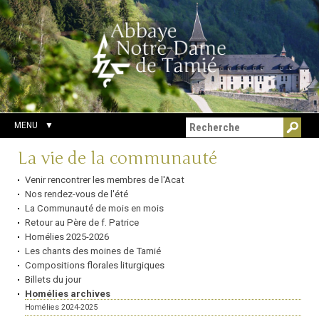
Aller
Outils
Chercher par
au
personnels
Recherche
contenu.
avancée…
|
Aller
à
la
navigation
MENU
Navigation
La vie de la communauté
Venir rencontrer les membres de l'Acat
Nos rendez-vous de l'été
La Communauté de mois en mois
Retour au Père de f. Patrice
Homélies 2025-2026
Les chants des moines de Tamié
Compositions florales liturgiques
Billets du jour
Homélies archives
Homélies 2024-2025