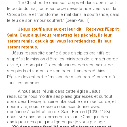
"Le Christ porte dans son corps et dans coeur tout
le poids du mal, toute sa force dévastatrice. Jésus sur la
Croix a brûlé et transformé le
mal
dans la souffrance, dans
le feu de son amour souffert." (Jean-Paul II)
Jésus souffla sur eux et leur dit : "Recevez l'Esprit
Saint. Ceux à qui vous remettrez les péchés,
ils leur
seront remis, ceux à qui vous les retiendrez, ils
leur
seront retenus
.
Jésus ressuscité confie à ses disciples craintifs et
stupéfiait la mission d'être les ministres de la miséricorde
divine, un don qui naît des blessures des ses mains, de
ses pieds et surtout de son coeur transpercé. Ainsi
l'Église devient cette "maison de miséricorde" ouverte à
tous les hommes.
A nous aussi réunis
dans cette église Jésus
ressuscité nous montre
ses plaies glorieuses et surtout
son
coeur
blessé, fontaine intarissable
de miséricorde, et
nous invite, nous presse à nous abandonner avec
confiance à sa Miséricorde.
Saint Bernard
(1090-1153)
nous livre
dans
son
commentaire sur le Cantique des
cantiques ces quelques
lignes que je
vous
partage.