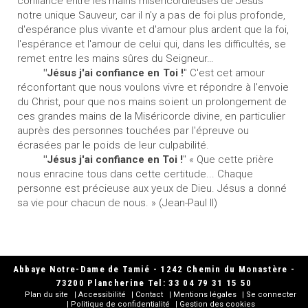
confiance entre les mains miséricordieuses de Jésus
notre unique Sauveur, car il n'y a
pas
de foi plus profonde,
d'espérance plus vivante et d'amour plus ardent que la foi,
l'espérance et l'amour de celui qui, dans les difficultés, se
remet entre les mains sûres du Seigneur…
"Jésus j'ai confiance
en
Toi !
" C'est cet amour
réconfortant que nous voulons vivre et répondre à l'envoie
du Christ, pour que
nos
mains
soient
un prolongement de
ces grandes mains de la Miséricorde divine, en particulier
auprès des personnes touchées
par
l'épreuve
ou
écrasées par le
poids
de leur culpabilité.
"Jésus j'ai confiance en
Toi !
" « Que cette prière
nous
enracine tous dans cette certitude... Chaque
personne est précieuse aux
yeux
de Dieu. Jésus
a
donné
sa vie pour chacun de nous. » (Jean-Paul II)
Abbaye Notre-Dame de Tamié - 1242 Chemin du Monastère -
73200 Plancherine Tel: 33 04 79 31 15 50
Plan du site
Accessibilité
Contact
Mentions légales
Se connecter
Politique de confidentialité
Gestion des cookies