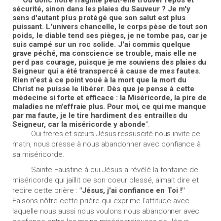
"
Où
donc
notre fragilité peut-elle
trouver
repos et
sécurité, sinon
dans les plaies
du Sauveur ?
Je m'y
sens
d'autant
plus
protégé
que son
salut est
plus
puissant.
L'univers chancelle,
le corps pèse de tout son
poids,
le diable tend ses pièges, je ne tombe pas, car je
suis campé sur
un
roc solide. J'ai commis quelque
grave péché, ma conscience se trouble, mais elle ne
perd pas
courage, puisque
je
me
souviens
des plaies
du
Seigneur
qui
a été transpercé à
cause de
mes fautes.
Rien n'est à ce
point
voué à la mort que la mort du
Christ
ne
puisse le libérer. Dès que je pense
à
cette
médecine si forte et efficace : la Miséricorde, la pire de
maladies
ne
m'effraie plus.
Pour moi,
ce
qui
me
manque
par
ma
faute, je le tire
hardiment
des
entrailles du
Seigneur, car la miséricorde y abonde
".
Oui frères et sœurs Jésus ressuscité nous invite
ce
matin
, nous presse
à nous abandonner avec confiance à
sa miséricorde.
Sainte Faustine à qui Jésus a révélé la fontaine de
miséricorde qui jaillit de son coeur blessé, aimait dire et
redire cette prière :
"Jésus, j'ai confiance
en
Toi !"
Faisons nôtre cette prière qui exprime l'attitude avec
laquelle nous aussi
nous
voulons nous
abandonner avec