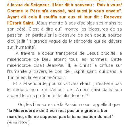
à la vue du Seigneur. Il leur dit à nouveau : "Paix à
vous!
Comme
le
Père m'a envoyé, moi aussi je
vous
envoie".
Ayant dit cela il souffla sur eux et leur dit : Recevez
l'Esprit Saint.
Jésus montre à ses
disciples ses mains et
son côté. C'est à dire qu'il montre les blessures de sa
passion, en particulier
la
blessure de son coeur, source
d'où jaillit "la grande vague de Miséricorde qui se dévers
sur l'humanité".
A travers le coeur transpercé de Jésus crucifié, la
miséricorde de Dieu atteint tous les hommes. Cette
miséricorde disait Jean-Paul II, le Christ la diffuse sur
l'humanité à travers le don de l'Esprit saint, qui dans
la
T
rinité est
la
Personne-Amour.
Et la Miséricorde, poursuivait Jean-Paul II, n'est-elle pas
le second nom de l'Amour, de l'Amour saisi dans son
aspect le plus profond et le plus tendre ?
Oui, les
blessures
de la Passion nous rappellent que
"
la Miséricorde de
Dieu
n'est pas une grâce à bon
marche, elle ne suppose pas la banalisation du mal
"
(Benoît XVI).