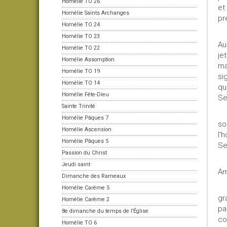
Homélie TO 26
et
Homélie Saints Archanges
pr
Homélie TO 24
Au
Homélie TO 23
Au
Homélie TO 22
je
Homélie Assomption
ma
Homélie TO 19
si
Homélie TO 14
qu
Homélie Fête-Dieu
Se
Sainte Trinité
De
Homélie Pâques 7
so
Homélie Ascension
l'
Homélie Pâques 5
Se
Passion du Christ
Ap
Jeudi saint
Am
Dimanche des Rameaux
So
Homélie Carême 5
gr
Homélie Carême 2
pa
8e dimanche du temps de l’Église
co
Homélie TO 6