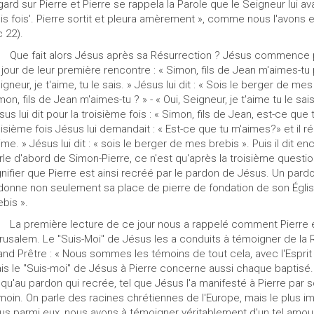
gard sur Pierre et Pierre se rappela la Parole que le Seigneur lui ava
ois fois'. Pierre sortit et pleura amèrement », comme nous l'avon
c 22).
e fait alors Jésus après sa Résurrection ? Jésus commence par 
 jour de leur première rencontre : « Simon, fils de Jean m'aimes-tu p
igneur, je t'aime, tu le sais. » Jésus lui dit : « Sois le berger de m
mon, fils de Jean m'aimes-tu ? » - « Oui, Seigneur, je t'aime tu le sai
sus lui dit pour la troisième fois : « Simon, fils de Jean, est-ce que
oisième fois Jésus lui demandait : « Est-ce que tu m'aimes?» et il rép
aime. » Jésus lui dit : « sois le berger de mes brebis ». Puis il dit e
rle d'abord de Simon-Pierre, ce n'est qu'après la troisième questio
gnifier que Pierre est ainsi recréé par le pardon de Jésus. Un pardo
donne non seulement sa place de pierre de fondation de son Églis
ebis ».
 première lecture de ce jour nous a rappelé comment Pierre et 
rusalem. Le "Suis-Moi" de Jésus les a conduits à témoigner de la R
and Prêtre : « Nous sommes les témoins de tout cela, avec l'Esprit 
is le "Suis-moi" de Jésus à Pierre concerne aussi chaque baptisé.
squ'au pardon qui recrée, tel que Jésus l'a manifesté à Pierre par so
moin. On parle des racines chrétiennes de l'Europe, mais le plus i
us parmi eux, nous avons à témoigner véritablement d'un tel amour