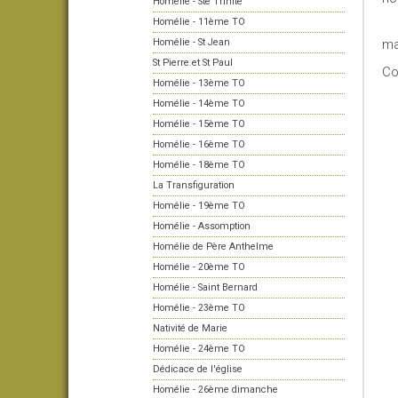
Homélie - Ste Trinité
Homélie - 11ème TO
Co
Homélie - St Jean
ma
St Pierre et St Paul
Co
Homélie - 13ème TO
Homélie - 14ème TO
Homélie - 15ème TO
Homélie - 16ème TO
Homélie - 18ème TO
La Transfiguration
Homélie - 19ème TO
Homélie - Assomption
Homélie de Père Anthelme
Homélie - 20ème TO
Homélie - Saint Bernard
Homélie - 23ème TO
Nativité de Marie
Homélie - 24ème TO
Dédicace de l'église
Homélie - 26ème dimanche