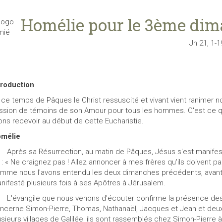
Homélie pour le 3ème di
Jn 21, 1-1
troduction
 ce temps de Pâques le Christ ressuscité et vivant vient ranimer n
ssion de témoins de son Amour pour tous les hommes. C'est ce q
lons recevoir au début de cette Eucharistie.
mélie
rès sa Résurrection, au matin de Pâques, Jésus s'est manifesté 
t : « Ne craignez pas ! Allez annoncer à mes frères qu'ils doivent par
mme nous l'avons entendu les deux dimanches précédents, avant le
nifesté plusieurs fois à ses Apôtres à Jérusalem.
évangile que nous venons d'écouter confirme la présence des Ap
ncerne Simon-Pierre, Thomas, Nathanaël, Jacques et Jean et deux a
usieurs villages de Galilée, ils sont rassemblés chez Simon-Pierre 