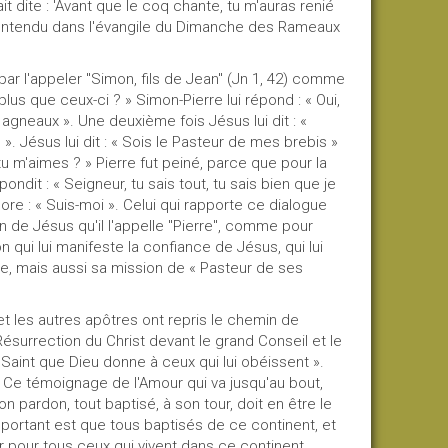
it dite : 'Avant que le coq chante, tu m'auras renié
s entendu dans l'évangile du Dimanche des Rameaux
l'appeler "Simon, fils de Jean" (Jn 1, 42) comme
lus que ceux-ci ? » Simon-Pierre lui répond : « Oui,
es agneaux ». Une deuxième fois Jésus lui dit : «
s ». Jésus lui dit : « Sois le Pasteur de mes brebis »
 tu m'aimes ? » Pierre fut peiné, parce que pour la
ondit : « Seigneur, tu sais tout, tu sais bien que je
ncore : « Suis-moi ». Celui qui rapporte ce dialogue
n de Jésus qu'il l'appelle "Pierre", comme pour
n qui lui manifeste la confiance de Jésus, qui lui
e, mais aussi sa mission de « Pasteur de ses
les autres apôtres ont repris le chemin de
ésurrection du Christ devant le grand Conseil et le
Saint que Dieu donne à ceux qui lui obéissent ».
 Ce témoignage de l'Amour qui va jusqu'au bout,
n pardon, tout baptisé, à son tour, doit en être le
mportant est que tous baptisés de ce continent, et
 pour tous ceux qui vivent dans ce continent.