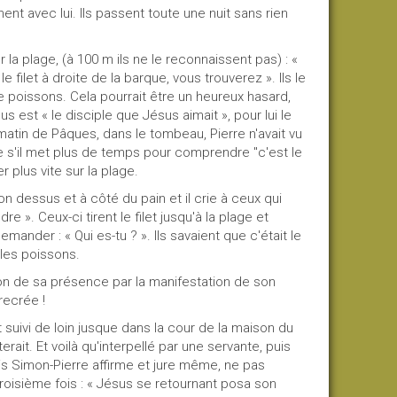
nent avec lui. Ils passent toute une nuit sans rien
la plage, (à 100 m ils ne le reconnaissent pas) : «
e filet à droite de la barque, vous trouverez ». Ils le
a de poissons. Cela pourrait être un heureux hasard,
s est « le disciple que Jésus aimait », pour lui le
u matin de Pâques, dans le tombeau, Pierre n'avait vu
même s'il met plus de temps pour comprendre "c'est le
er plus vite sur la plage.
n dessus et à côté du pain et il crie à ceux qui
». Ceux-ci tirent le filet jusqu'à la plage et
mander : « Qui es-tu ? ». Ils savaient que c'était le
 les poissons.
n de sa présence par la manifestation de son
recrée !
ivi de loin jusque dans la cour de la maison du
terait. Et voilà qu'interpellé par une servante, puis
is Simon-Pierre affirme et jure même, ne pas
oisième fois : « Jésus se retournant posa son