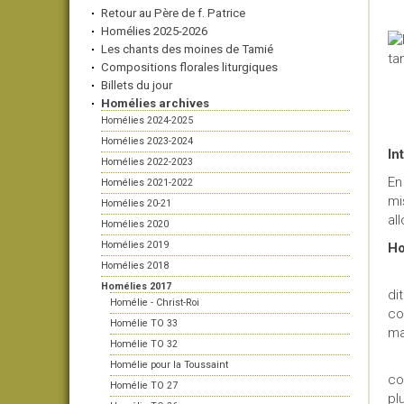
Retour au Père de f. Patrice
Homélies 2025-2026
Les chants des moines de Tamié
Compositions florales liturgiques
Billets du jour
Homélies archives
Homélies 2024-2025
Homélies 2023-2024
In
Homélies 2022-2023
En
Homélies 2021-2022
mi
Homélies 20-21
al
Homélies 2020
Homélies 2019
Ho
Homélies 2018
Ap
Homélies 2017
di
Homélie - Christ-Roi
co
Homélie TO 33
ma
Homélie TO 32
L'
Homélie pour la Toussaint
co
Homélie TO 27
pl