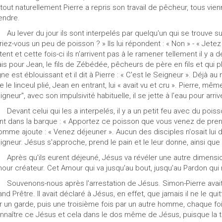
 tout naturellement Pierre a repris son travail de pêcheur, tous vien
endre.
 lever du jour ils sont interpelés par quelqu'un qui se trouve sur 
riez-vous un peu de poisson ? » Ils lui répondent : « Non » - « Jetez l
ttent et cette fois-ci ils n'arrivent pas à le ramener tellement il y 
is pour Jean, le fils de Zébédée, pêcheurs de père en fils et qui plu
gne est éblouissant et il dit à Pierre : « C'est le Seigneur ». Déjà a
e le linceul plié, Jean en entrant, lui « avait vu et cru ». Pierre, 
igneur", avec son impulsivité habituelle, il se jette à l'eau pour arriv
vant celui qui les a interpelés, il y a un petit feu avec du poisso
nt dans la barque : « Apportez ce poisson que vous venez de prendre 
homme ajoute : « Venez déjeuner ». Aucun des disciples n'osait lui de
igneur. Jésus s'approche, prend le pain et le leur donne, ainsi que
rès qu'ils eurent déjeuné, Jésus va révéler une autre dimensio
our créateur. Cet Amour qui va jusqu'au bout, jusqu'au Pardon qui 
uvenons-nous après l'arrestation de Jésus. Simon-Pierre avait su
and Prêtre. Il avait déclaré à Jésus, en effet, que jamais il ne le quit
r un garde, puis une troisième fois par un autre homme, chaque fo
nnaître ce Jésus et cela dans le dos même de Jésus, puisque la tr