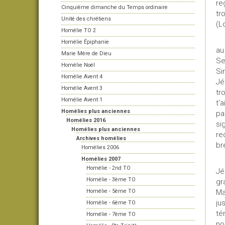
re
Cinquième dimanche du Temps ordinaire
tr
Unité des chrétiens
(L
Homélie TO 2
Qu
Homélie Épiphanie
au
Marie Mère de Dieu
Se
Homélie Noël
Si
Homélie Avent 4
Jé
Homélie Avent 3
tr
Homélie Avent 1
t'
Homélies plus anciennes
pa
Homélies 2016
si
Homélies plus anciennes
re
Archives homélies
br
Homélies 2006
Homélies 2007
La
Homélie - 2nd TO
Jé
Homélie - 3ème TO
gr
Homélie - 5ème TO
Ma
ju
Homélie - 6ème TO
té
Homélie - 7ème TO
no