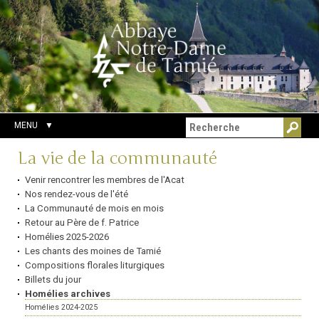
Aller
Outils
Chercher par
au
personnels
Recherche
contenu.
avancée…
|
Aller
à
la
navigation
MENU
Navigation
La vie de la communauté
Venir rencontrer les membres de l'Acat
Nos rendez-vous de l'été
La Communauté de mois en mois
Retour au Père de f. Patrice
Homélies 2025-2026
Les chants des moines de Tamié
Compositions florales liturgiques
Billets du jour
Homélies archives
Homélies 2024-2025