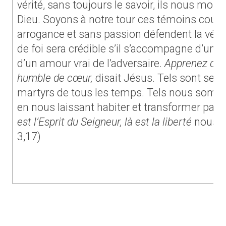
vérité, sans toujours le savoir, ils nous mont
Dieu. Soyons à notre tour ces témoins courag
arrogance et sans passion défendent la véri
de foi sera crédible s’il s’accompagne d’une
d’un amour vrai de l’adversaire.
Apprenez de m
humble de cœur,
disait Jésus. Tels sont ses d
martyrs de tous les temps. Tels nous somm
en nous laissant habiter et transformer par l
est l’Esprit du Seigneur, là est la liberté
nous di
3,17)