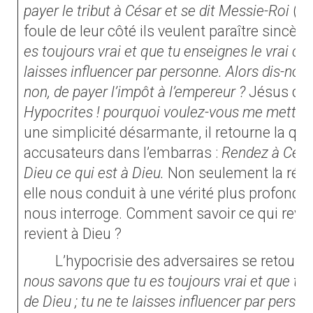
payer le tribut à César et se dit Messie-Roi
(Lc
foule de leur côté ils veulent paraître sincère
es toujours vrai et que tu enseignes le vrai ch
laisses influencer par personne. Alors dis-nous 
non, de payer l’impôt à l’empereur ?
Jésus dén
Hypocrites ! pourquoi voulez-vous me mettre à
une simplicité désarmante, il retourne la qu
accusateurs dans l’embarras :
Rendez à César
Dieu ce qui est à Dieu.
Non seulement la répo
elle nous conduit à une vérité plus profonde
nous interroge. Comment savoir ce qui revien
revient à Dieu ?
L’hypocrisie des adversaires se retourne
nous savons que tu es toujours vrai et que tu
de Dieu ; tu ne te laisses influencer par person