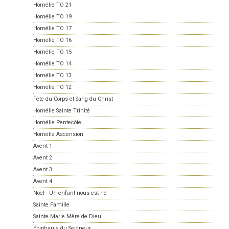
Homélie TO 21
Homélie TO 19
Homélie TO 17
Homélie TO 16
Homélie TO 15
Homélie TO 14
Homélie TO 13
Homélie TO 12
Fête du Corps et Sang du Christ
Homélie Sainte Trinité
Homélie Pentecôte
Homélie Ascension
Avent 1
Avent 2
Avent 3
Avent 4
Noël - Un enfant nous est né
Sainte Famille
Sainte Marie Mère de Dieu
Épiphanie du Seigneur