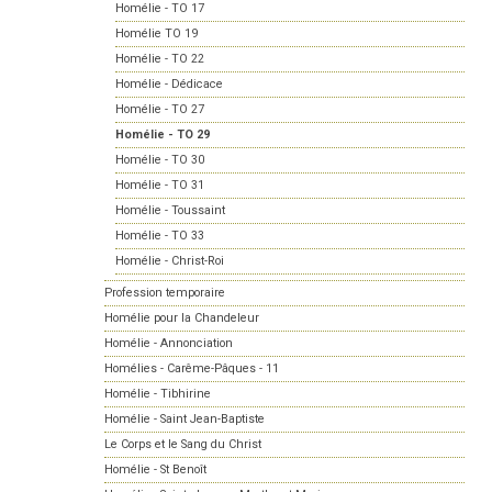
Homélie - TO 17
Homélie TO 19
Homélie - TO 22
Homélie - Dédicace
Homélie - TO 27
Homélie - TO 29
Homélie - TO 30
Homélie - TO 31
Homélie - Toussaint
Homélie - TO 33
Homélie - Christ-Roi
Profession temporaire
Homélie pour la Chandeleur
Homélie - Annonciation
Homélies - Carême-Pâques - 11
Homélie - Tibhirine
Homélie - Saint Jean-Baptiste
Le Corps et le Sang du Christ
Homélie - St Benoît