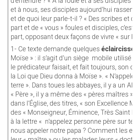
d’entendre ? « À la foule et à ses disciples »
et à nous, ses disciples aujourd’hui rassem
et de quoi leur parle-t-il ? « Des scribes et d
part et de « vous » foules et disciples, c'est-
part, opposant deux façons de vivre « sur la t
1- Ce texte demande quelques
éclaircissem
Moïse » : il s’agit d’un siège
mobile utilisé d
le prédicateur faisait, et fait toujours, son 
la Loi que Dieu donna à Moïse ». « N’appelez
terre ». Dans toues les abbayes, il y a un Abb
« Père », il y a même des « pères maîtres ». I
dans l’Église, des titres, « son Excellence 
des « Monseigneur, Éminence, Très Saint Pè
à la lettre « n’appelez personne père sur ter
nous appeler notre papa ? Comment les enfa
leur « maître » ou les malades leurs « docte