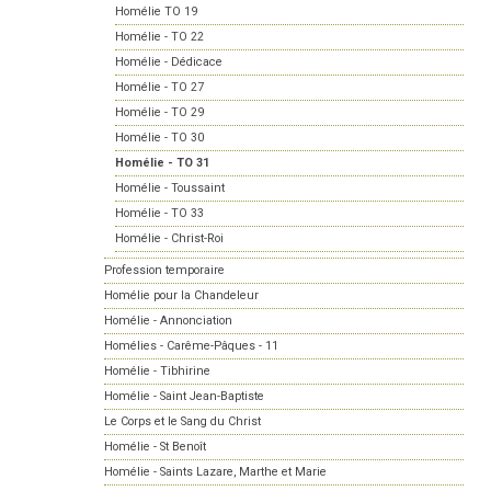
Homélie TO 19
Homélie - TO 22
Homélie - Dédicace
Homélie - TO 27
Homélie - TO 29
Homélie - TO 30
Homélie - TO 31
Homélie - Toussaint
Homélie - TO 33
Homélie - Christ-Roi
Profession temporaire
Homélie pour la Chandeleur
Homélie - Annonciation
Homélies - Carême-Pâques - 11
Homélie - Tibhirine
Homélie - Saint Jean-Baptiste
Le Corps et le Sang du Christ
Homélie - St Benoît
Homélie - Saints Lazare, Marthe et Marie