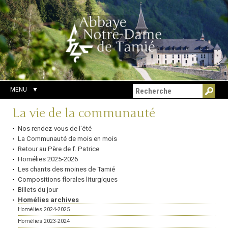
Aller
Outils
Chercher par
au
personnels
Recherche
contenu.
avancée…
|
Aller
à
la
navigation
MENU
Navigation
La vie de la communauté
Nos rendez-vous de l'été
La Communauté de mois en mois
Retour au Père de f. Patrice
Homélies 2025-2026
Les chants des moines de Tamié
Compositions florales liturgiques
Billets du jour
Homélies archives
Homélies 2024-2025
Homélies 2023-2024