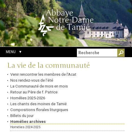
Aller
Outils
Chercher par
au
personnels
Recherche
contenu.
avancée…
|
Aller
à
la
navigation
MENU
Navigation
La vie de la communauté
Venir rencontrer les membres de l'Acat
Nos rendez-vous de l'été
La Communauté de mois en mois
Retour au Père de f. Patrice
Homélies 2025-2026
Les chants des moines de Tamié
Compositions florales liturgiques
Billets du jour
Homélies archives
Homélies 2024-2025