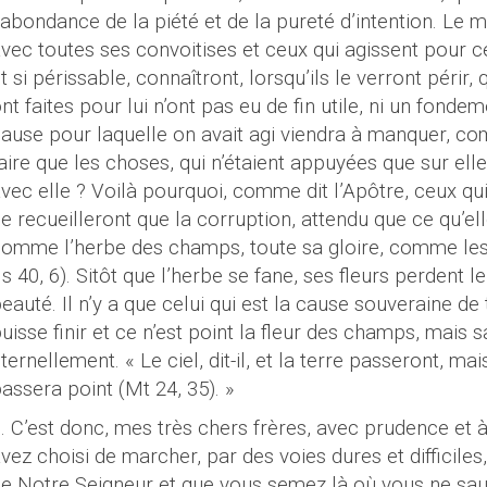
’abondance de la piété et de la pureté d’intention. Le 
vec toutes ses convoitises et ceux qui agissent pour 
t si périssable, connaîtront, lorsqu’ils le verront périr,
nt faites pour lui n’ont pas eu de fin utile, ni un fonde
ause pour laquelle on avait agi viendra à manquer, co
aire que les choses, qui n’étaient appuyées que sur ell
vec elle ? Voilà pourquoi, comme dit l’Apôtre, ceux qui
e recueilleront que la corruption, attendu que ce qu’ell
omme l’herbe des champs, toute sa gloire, comme les 
Is
40, 6). Sitôt que l’herbe se fane, ses fleurs perdent le
eauté. Il n’y a que celui qui est la cause souveraine de
uisse finir et ce n’est point la fleur des champs, mais
ternellement. « Le ciel, dit-il, et la terre passeront, m
assera point (
Mt
24, 35). »
. C’est donc, mes
très chers
frères, avec prudence et 
vez choisi de marcher, par des voies dures et difficile
e Notre Seigneur et que vous semez là où vous ne sau