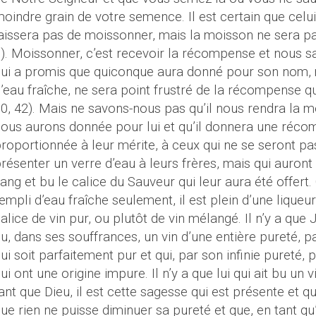
oindre grain de votre semence. Il est certain que celu
aissera pas de moissonner, mais la moisson ne sera p
). Moissonner, c’est recevoir la récompense et nous sa
ui a promis que quiconque aura donné pour son nom,
’eau fraîche, ne sera point frustré de la récompense qu
0, 42). Mais ne savons-nous pas qu’il nous rendra la
ous aurons donnée pour lui et qu’il donnera une réc
roportionnée à leur mérite, à ceux qui ne se seront p
résenter un verre d’eau à leurs frères, mais qui auron
ang et bu le calice du Sauveur qui leur aura été offert. 
empli d’eau fraîche seulement, il est plein d’une liqueur
alice de vin pur, ou plutôt de vin mélangé. Il n’y a que J
u, dans ses souffrances, un vin d’une entière pureté, par
ui soit parfaitement pur et qui, par son infinie pureté,
ui ont une origine impure. Il n’y a que lui qui ait bu un 
ant que Dieu, il est cette sagesse qui est présente et qu
ue rien ne puisse diminuer sa pureté et que, en tant qu