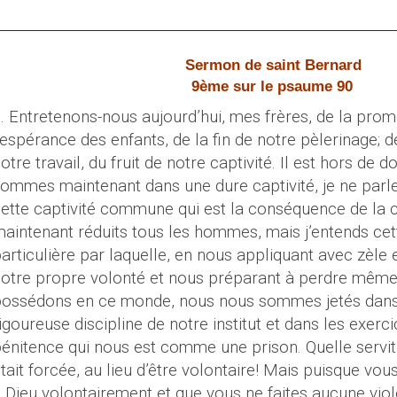
Sermon de saint Bernard
9ème sur le psaume 90
. Entretenons-nous aujourd’hui, mes frères, de la pro
’espérance des enfants, de la fin de notre pèlerinage;
otre travail, du fruit de notre captivité. Il est hors de 
ommes maintenant dans une dure captivité, je ne parl
ette captivité commune qui est la conséquence de la c
aintenant réduits tous les hommes, mais j’entends cett
articulière par laquelle, en nous appliquant avec zèle e
otre propre volonté et nous préparant à perdre même 
ossédons en ce monde, nous nous sommes jetés dans l
igoureuse discipline de notre institut et dans les exerc
énitence qui nous est comme une prison. Quelle servitu
tait forcée, au lieu d’être volontaire! Mais puisque vous
 Dieu volontairement et que vous ne faites aucune vio