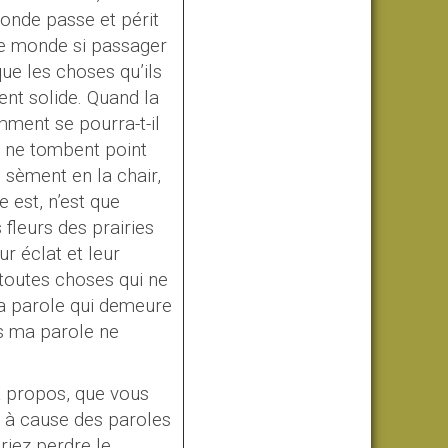
monde passe et périt
ce monde si passager
 que les choses qu’ils
ment solide. Quand la
mment se pourra-t-il
e ne tombent point
 sèment en la chair,
e est, n’est que
fleurs des prairies
ur éclat et leur
 toutes choses qui ne
 sa parole qui demeure
ais ma parole ne
à propos, que vous
s, à cause des paroles
riez perdre le