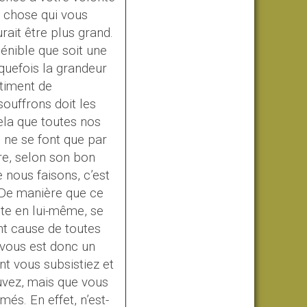
e chose qui vous
rait être plus grand.
pénible que soit une
quefois la grandeur
timent de
ouffrons doit les
cela que toutes nos
 ne se font que par
ire, selon son bon
ue nous faisons, c’est
. De manière que ce
aite en lui-même, se
nt cause de toutes
 vous est donc un
nt
vous subsistiez et
uvez, mais que vous
és. En effet, n’est-