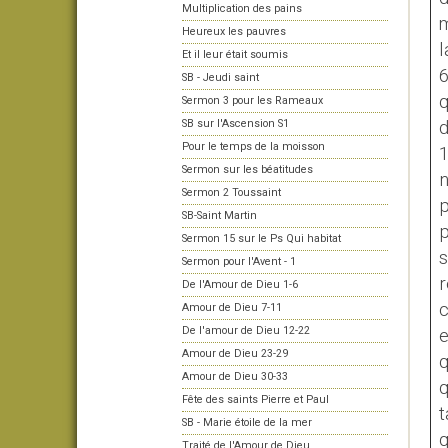
Multiplication des pains
m
Heureux les pauvres
l
Et il leur était soumis
6
SB - Jeudi saint
q
Sermon 3 pour les Rameaux
SB sur l'Ascension S1
d
Pour le temps de la moisson
1
Sermon sur les béatitudes
n
Sermon 2 Toussaint
p
SB-Saint Martin
p
Sermon 15 sur le Ps Qui habitat
s
Sermon pour l'Avent - 1
r
De l'Amour de Dieu 1-6
c
Amour de Dieu 7-11
De l'amour de Dieu 12-22
e
Amour de Dieu 23-29
q
Amour de Dieu 30-33
q
Fête des saints Pierre et Paul
t
SB - Marie étoile de la mer
q
Traité de l'Amour de Dieu