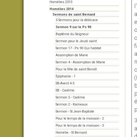
Homélies 2013
l
Homélies 2014
a
Sermons de saint Bernard
5 Sermons pour la dédicace
e
Sermon 9 sur le Ps 90
o
Baptême du Seigneur
c
Sermon pour le Jeudi saint
f
Sermon 17 - Ps 90 Qui habitat
a
Assomption de Marie
n
Sermon 4 - Assomption de Marie
c
Pour la fête de saint Benoît
Epiphanie - 1
(
SB-Avent 4-5
b
SB - Carême
p
Sermon 5 - Carême
é
Sermon 2 - Rameaux
p
Sermon - St Jean-Baptiste
Pour le temps de la moisson - 2
3
Pour le temps de la moisson - 3
a
Homélie - St Bernard
d