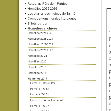
Retour au Père de f. Patrice
Homélies 2025-2026
Les chants des moines de Tamié
Compositions florales liturgiques
Billets du jour
Homélies archives
1
Homélies 2024-2025
l
Homélies 2023-2024
Homélies 2022-2023
n
Homélies 2021-2022
s
Homélies 20-21
c
Homélies 2020
m
Homélies 2019
p
Homélies 2018
n
Homélies 2017
Homélie - Christ-Roi
p
Homélie TO 33
r
Homélie TO 32
p
Homélie pour la Toussaint
é
Homélie TO 27
à