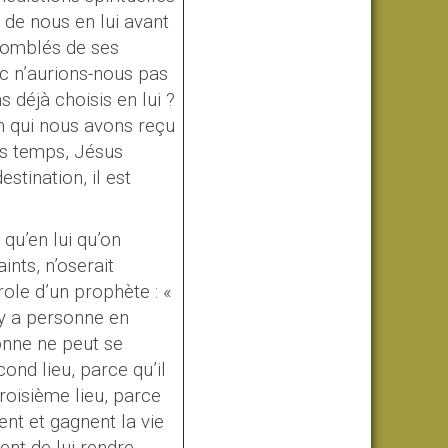
x de nous en lui avant
 comblés de ses
c n’aurions-nous pas
 déjà choisis en lui ?
n qui nous avons reçu
des temps, Jésus
stination, il est
 qu’en lui qu’on
ints, n’oserait
role d’un prophète : «
n’y a personne en
sonne ne peut se
ond lieu, parce qu’il
troisième lieu, parce
ent et gagnent la vie