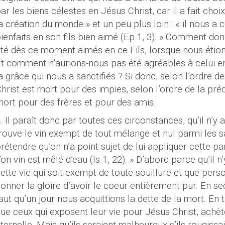
ar les biens célestes en Jésus Christ, car il a fait choi
a création du monde » et un peu plus loin : « il nous a
ienfaits en son fils bien aimé (
Ep
1, 3). » Comment don
té dès ce moment aimés en ce Fils, lorsque nous étions
t comment n’aurions-nous pas été agréables à celui e
a grâce qui nous a sanctifiés ? Si donc, selon l’ordre 
hrist est mort pour des impies, selon l’ordre de la préde
ort pour des frères et pour des amis.
. Il paraît donc par toutes ces circonstances, qu’il n’y a
rouve le vin exempt de tout mélange et nul parmi les sa
rétendre qu’on n’a point sujet de lui appliquer cette pa
on vin est mêlé d’eau (
Is
1, 22). » D’abord parce qu’il 
ette vie qui soit exempt de toute souillure et que per
onner la gloire d’avoir le coeur entièrement pur. En sec
aut qu’un jour nous acquittions la dette de la mort. En 
ue ceux qui exposent leur vie pour Jésus Christ, achèt