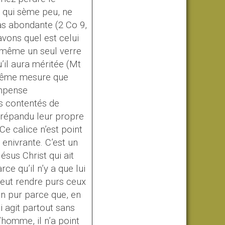
i qui sème peu, ne
as abondante (
2
Co 9,
vons quel est celui
 même un seul verre
’il aura méritée (
Mt
 même mesure que
ompense
as contentés de
t répandu leur propre
Ce calice n’est point
 enivrante. C’est un
ésus Christ qui ait
ce qu’il n’y a que lui
 peut rendre purs ceux
vin pur parce que, en
i agit partout sans
’homme, il n’a point