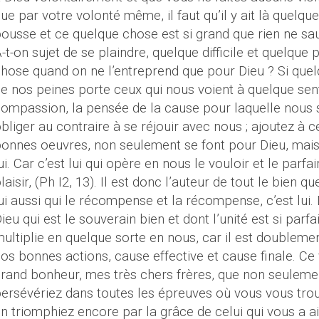
ue par votre volonté même, il faut qu’il y ait là quelqu
ousse et ce quelque chose est si grand que rien ne sau
-t-on sujet de se plaindre, quelque difficile et quelque 
hose quand on ne l’entreprend que pour Dieu ? Si quel
e nos peines porte ceux qui nous voient à quelque sen
ompassion, la pensée de la cause pour laquelle nous s
bliger au contraire à se réjouir avec nous ; ajoutez à 
onnes oeuvres, non seulement se font pour Dieu, mais
ui. Car c’est lui qui opère en nous le vouloir et le parfa
laisir, (Ph I2, 13). Il est donc l’auteur de tout le bien q
ui aussi qui le récompense et la récompense, c’est lui
ieu qui est le souverain bien et dont l’unité est si parf
ultiplie en quelque sorte en nous, car il est doubleme
os bonnes actions, cause effective et cause finale. Ce
grand bonheur, mes
très chers
frères, que
non seuleme
ersévériez dans toutes les épreuves où vous vous tro
n triomphiez encore par la grâce de celui qui vous a aim