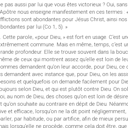
e pas aussi par lui que vous êtes victorieux ? Oui, sans
’Apôtre nous enseigne manifestement en ces termes 
fflictions sont abondantes pour Jésus Christ, ainsi no
bondantes par lui (Co 1, 5). »
. Cette parole, «pour Dieu, » est fort en usage. C’est u
xtrêmement commune. Mais en même, temps, c’est un
grande
profondeur. Elle se trouve souvent dans la bo
ême de ceux qui montrent assez qu’elle est loin de leu
ommes demandent qu’on leur accorde, pour Dieu, ce qu’
ls demandent avec instance que, pour Dieu, on les assi
esoins et quelquefois on demande facilement pour Dieu
oujours selon Dieu, et qui est plutôt contre Dieu. On so
oi, au nom de Dieu, des choses qu’on est loin de désir
t qu’on souhaite au contraire en dépit de Dieu. Néanmo
ive et efficace, lorsqu’on ne la dit point négligemment
arler, par habitude, ou par artifice, afin de mieux pers
ais lorsqu’elle ne procède, comme cela doit être, que 