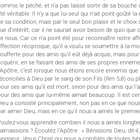
ommis le péché, et n’a pas laissé sortir de sa bouche u
té véritable. Il n’y a que lui seul qui n’ait point goûté l
e sa condition, mais par le seul bon plaisir et le choix
ue d’intérêt, car il ne saurait avoir besoin de quoi que
e nous. Car ce n’a point été pour reconnaître notre af
ffection réciproque, qu’il a voulu se soumettre à la mort
oufferte pour des amis qu’il eût déjà acquis, mais pour 
cquérir, en se faisant des amis de ses propres ennemi
’Apôtre, c’est lorsque nous étions encore ennemis que
éconciliés à Dieu par le sang de son Fils (Rm 5,8) ou plu
our ses amis qu’il est mort, sinon pour des amis qui l’
our des amis que lui-même aimait beaucoup. Il est cer
ieu a consisté principalement, non pas en ce que n
ar aimer Dieu, mais en ce qu’il nous a aimés le premier
oulez-vous apprendre combien il nous a aimés longt
’aimassions ? Écoutez l’Apôtre : « Bénissons Dieu, dit-il
eigneur Jésus Christ qui nous a comblés de toutes bén