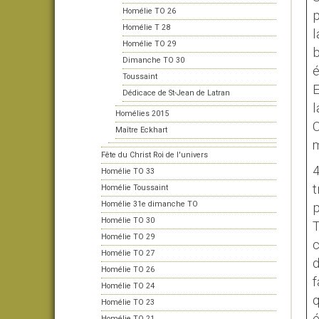
Homélie TO 26
p
Homélie T 28
l
Homélie TO 29
b
Dimanche TO 30
é
Toussaint
E
Dédicace de St-Jean de Latran
l
Homélies 2015
C
Maître Eckhart
m
Fête du Christ Roi de l'univers
4
Homélie TO 33
t
Homélie Toussaint
Homélie 31e dimanche TO
p
Homélie TO 30
T
Homélie TO 29
c
Homélie TO 27
d
Homélie TO 26
f
Homélie TO 24
q
Homélie TO 23
Homélie TO 21