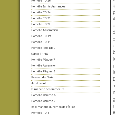
Homélie TO 26
q
Homélie Saints Archanges
p
Homélie TO 24
A
Homélie TO 23
Homélie TO 22
c
Homélie Assomption
d
Homélie TO 19
c
Homélie TO 14
o
Homélie Fête-Dieu
b
Sainte Trinité
l
Homélie Pâques 7
p
Homélie Ascension
l
Homélie Pâques 5
Passion du Christ
D
Jeudi saint
m
Dimanche des Rameaux
n
Homélie Carême 5
Homélie Carême 2
p
8e dimanche du temps de l’Église
e
Homélie TO 6