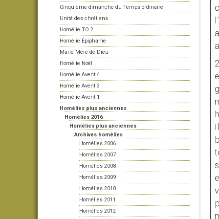
c
Cinquième dimanche du Temps ordinaire
Unité des chrétiens
l
Homélie TO 2
a
Homélie Épiphanie
a
Marie Mère de Dieu
2
Homélie Noël
e
Homélie Avent 4
Homélie Avent 3
Homélie Avent 1
m
Homélies plus anciennes
h
Homélies 2016
I
Homélies plus anciennes
Archives homélies
b
Homélies 2006
t
Homélies 2007
s
Homélies 2008
e
Homélies 2009
Homélies 2010
v
Homélies 2011
p
Homélies 2012
m