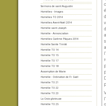
c
Sermons de saint Augustin
é
Homélies - Images
d
Homélies TO 2014
v
Homélies Avent-Noël 2014
d
Homélie saint Joseph
Homélie - Annonciation
a
Homélies Carême Pâques 2014
s
Homélie Sainte Trinité
a
Homélie TO 14
l
Homélie TO 15
r
Homélie TO 17
p
Homélie TO 18
p
Assomption de Marie
Homélie - Ordination de Fr. Gaël
D
Homélie TO 21
p
Homélie TO 22
V
Homélie TO 23
l
La Croix glorieuse
S
Homélie TO 25