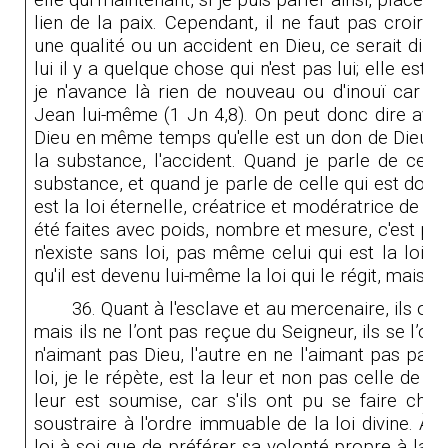
elle qui maintenant, si je puis parler ainsi, place l'u
lien de la paix. Cependant, il ne faut pas croire q
une qualité ou un accident en Dieu, ce serait dire,
lui il y a quelque chose qui n'est pas lui; elle es
je n'avance là rien de nouveau ou d'inouï car Die
Jean lui-même (1 Jn 4,8). On peut donc dire avec 
Dieu en même temps qu'elle est un don de Dieu. La
la substance, l'accident. Quand je parle de celle
substance, et quand je parle de celle qui est donné
est la loi éternelle, créatrice et modératrice de l'u
été faites avec poids, nombre et mesure, c'est par e
n'existe sans loi, pas même celui qui est la loi de
qu'il est devenu lui-même la loi qui le régit, mais 
36. Quant à l'esclave et au mercenaire, ils ont a
mais ils ne l’ont pas reçue du Seigneur, ils se l’on
n'aimant pas Dieu, l'autre en ne l'aimant pas par
loi, je le répète, est la leur et non pas celle de 
leur est soumise, car s'ils ont pu se faire chacu
soustraire à l'ordre immuable de la loi divine. À 
loi à soi que de préférer sa volonté propre à la 