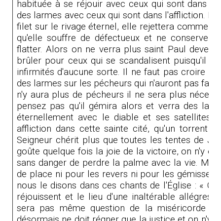
habituée à se réjouir avec ceux qui sont dans la
des larmes avec ceux qui sont dans l'affliction. Ma
filet sur le rivage éternel, elle rejettera comme 
qu'elle souffre de défectueux et ne conservera 
flatter. Alors on ne verra plus saint Paul devenir
brûler pour ceux qui se scandalisent puisqu'il n'
infirmités d'aucune sorte. Il ne faut pas croire no
des larmes sur les pécheurs qui n'auront pas fait 
n'y aura plus de pécheurs il ne sera plus nécessa
pensez pas qu'il gémira alors et verra des larm
éternellement avec le diable et ses satellites ca
affliction dans cette sainte cité, qu'un torrent 
Seigneur chérit plus que toutes les tentes de Ja
goûte quelque fois la joie de la victoire, on n'y e
sans danger de perdre la palme avec la vie. Mais d
de place ni pour les revers ni pour les gémisse
nous le disons dans ces chants de l'Église : « C'e
réjouissent et le lieu d'une inaltérable allégress
sera pas même question de la miséricorde de
désormais ne doit régner que la justice et on n'y 