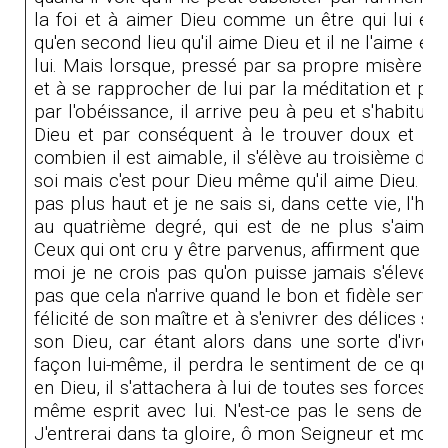
la foi et à aimer Dieu comme un être qui lui est
qu'en second lieu qu'il aime Dieu et il ne l'aime e
lui. Mais lorsque, pressé par sa propre misère, i
et à se rapprocher de lui par la méditation et par 
par l'obéissance, il arrive peu à peu et s'habitue
Dieu et par conséquent à le trouver doux et bon
combien il est aimable, il s'élève au troisième deg
soi mais c'est pour Dieu même qu'il aime Dieu. Une
pas plus haut et je ne sais si, dans cette vie, l'h
au quatrième degré, qui est de ne plus s'aime
Ceux qui ont cru y être parvenus, affirment que ce
moi je ne crois pas qu'on puisse jamais s'élever 
pas que cela n'arrive quand le bon et fidèle servit
félicité de son maître et à s'enivrer des délices 
son Dieu, car étant alors dans une sorte d'ivress
façon lui-même, il perdra le sentiment de ce qu'il 
en Dieu, il s'attachera à lui de toutes ses forces e
même esprit avec lui. N'est-ce pas le sens de c
J'entrerai dans ta gloire, ô mon Seigneur et mon 