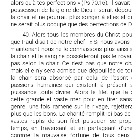
alors qu'à tes perfections »
(Ps 70,16).
Il savait bi
possession de la gloire de Dieu il serait dépouillé
la chair et ne pourrait plus songer à elles et qu'éta
ne serait plus occupé que des perfections de Dieu
40. Alors tous les membres du Christ pourron
que Paul disait de notre chef : « Si nous avons con
maintenant nous ne le connaissons plus ainsi » (
la chair et le sang ne posséderont pas le royaume
pas selon la chair. Ce n'est pas que notre chair 
mais elle n'y sera admise que dépouillée de toutes
la chair sera absorbé par celui de l'esprit et 
passions humaines qui existent à présent se
puissance toute divine. Alors le filet que la cha
cette grande et vaste mer pour en tirer sans c
genre, une fois ramené sur le rivage, rejettera l
plus que les bons. La charité remplit ici-bas de to
vastes replis de son filet puisqu'en se proport
temps, en traversant et en partageant d'une c
comme la mauvaise fortune de tous ceux qu'e