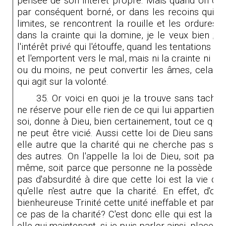
pensée de son intérêt propre. Mais quand on dit p
par conséquent borné, or dans les recoins qui s
limites, se rencontrent la rouille et les ordures. 
dans la crainte qui la domine, je le veux bien ; q
l'intérêt privé qui l'étouffe, quand les tentations d
et l'emportent vers le mal, mais ni la crainte ni l'i
ou du moins, ne peut convertir les âmes, cela n'e
qui agit sur la volonté.
35. Or voici en quoi je la trouve sans tache, 
ne réserve pour elle rien de ce qui lui appartient. 
soi, donne à Dieu, bien certainement, tout ce qu'i
ne peut être vicié. Aussi cette loi de Dieu sans ta
elle autre que la charité qui ne cherche pas son
des autres. On l'appelle la loi de Dieu, soit parce
même, soit parce que personne ne la possède s'il ne
pas d'absurdité à dire que cette loi est la vie d
qu'elle n'est autre que la charité. En effet, d'o
bienheureuse Trinité cette unité ineffable et parfait
ce pas de la charité? C'est donc elle qui est la lo