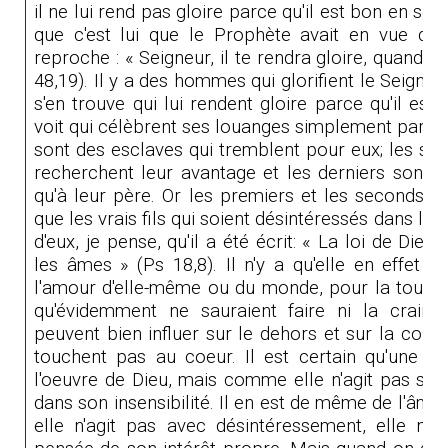
il ne lui rend pas gloire parce qu'il est bon en soi;
que c'est lui que le Prophète avait en vue quan
reproche : « Seigneur, il te rendra gloire, quand tu 
48,19). Il y a des hommes qui glorifient le Seigneur 
s'en trouve qui lui rendent gloire parce qu'il est
voit qui célèbrent ses louanges simplement parce 
sont des esclaves qui tremblent pour eux; les se
recherchent leur avantage et les derniers sont de
qu'à leur père. Or les premiers et les seconds ne
que les vrais fils qui soient désintéressés dans le
d'eux, je pense, qu'il a été écrit: « La loi de Dieu
les âmes »
(Ps 18
,8). Il n'y a qu'elle en effet 
l'amour d'elle-même ou du monde, pour la tourne
qu'évidemment ne sauraient faire ni la crainte 
peuvent bien influer sur le dehors et sur la cond
touchent pas au coeur. Il est certain qu'une âm
l'oeuvre de Dieu, mais comme elle n'agit pas sp
dans son insensibilité. Il en est de même de l'âm
elle n'agit pas avec désintéressement, elle n