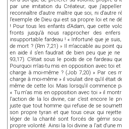
par une imitation du Créateur, que j'appellerai 
reconnaître d'autre maître que soi, ni d'autre règ
l'exemple de Dieu qui est sa propre loi et ne dép
! Pour tous les enfants d'Adam, que cette volonté
fronts jusqu'à nous rapprocher des enfers
(
insupportable fardeau ! « Infortuné que je suis, q
de mort ? (Rm 7,21)
»
Il m'accable au point que 
en aide il s'en faudrait de bien peu que je ne f
93
,17). C'était sous le poids de ce fardeau que gé
Pourquoi m'as-tu mis en opposition avec toi et po
charge à moi-même ?
(Job 7
,20) » Par ces mot
charge à moi-même » il voulait dire qu'il était deve
même de cette loi. Mais lorsqu'il commence par di
« Tu m’as mis en opposition avec toi » il montre qu
l'action de la loi divine, car c'est encore le prop
juste que tout homme qui refuse de se soumettre
son propre tyran et que tous ceux qui rejettent 
léger de la charité sont forcés de gémir sous l
propre volonté. Ainsi la loi divine a l'ait d'une man