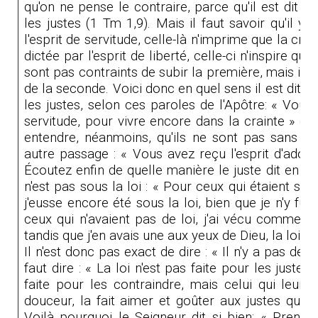
qu'on ne pense le contraire, parce qu'il est dit :
les justes (1
Tm 1,9)
.
Mais il faut savoir qu'il y
l'esprit de servitude, celle-là n'imprime que la crai
dictée par l'esprit de liberté, celle-ci n'inspire qu
sont pas contraints de subir la première, mais ils 
de la seconde. Voici donc en quel sens il est dit que
les justes, selon ces paroles de l'Apôtre: « Vous 
servitude, pour vivre encore dans la crainte »
(R
entendre, néanmoins, qu'ils ne sont pas sans la 
autre passage : « Vous avez reçu l'esprit d'adopt
Écoutez enfin de quelle manière le juste dit en mê
n'est pas sous la loi : « Pour ceux qui étaient sou
j'eusse encore été sous la loi, bien que je n'y fus
ceux qui n'avaient pas de loi, j'ai vécu comme si 
tandis que j'en avais une aux yeux de Dieu, la loi d
Il n'est donc pas exact de dire : « Il n'y a pas de lo
faut dire : « La loi n'est pas faite pour les justes »
faite pour les contraindre, mais celui qui leur 
douceur, la fait aimer et goûter aux justes qui l
Voilà pourquoi le Seigneur dit si bien: « Pren