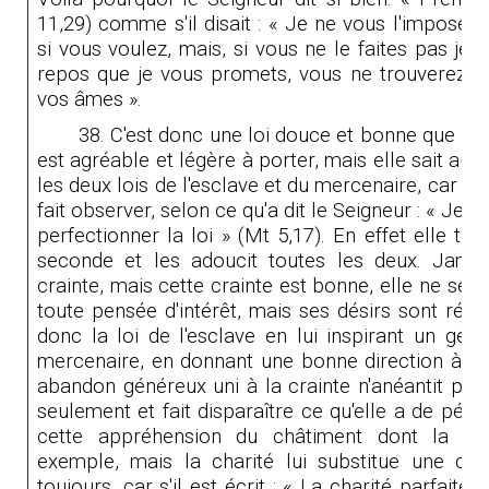
11,29)
comme s'il disait : « Je ne vous l'impose 
si vous voulez, mais, si vous ne le faites pas je
repos que je vous promets, vous ne trouverez qu
vos âmes ».
38. C'est donc une loi douce et bonne que la 
est agréable et légère à porter, mais elle sait aus
les deux lois de l'esclave et du mercenaire, car au l
fait observer, selon ce qu'a dit le Seigneur : « Je n
perfectionner la loi »
(Mt 5,
17). En effet elle te
seconde et les adoucit toutes les deux. Jamais
crainte, mais cette crainte est bonne, elle ne se 
toute pensée d'intérêt, mais ses désirs sont régl
donc la loi de l'esclave en lui inspirant un gé
mercenaire, en donnant une bonne direction à ses
abandon généreux uni à la crainte n'anéantit pas ce
seulement et fait disparaître ce qu'elle a de pénible
cette appréhension du châtiment dont la crai
exemple, mais la charité lui substitue une chas
toujours, car s'il est écrit : « La charité parfaite 