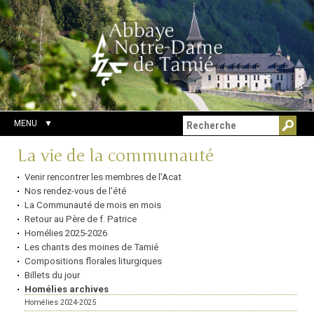
Aller
Outils
Chercher par
au
personnels
Recherche
contenu.
avancée…
|
Aller
à
la
navigation
MENU
Navigation
La vie de la communauté
Venir rencontrer les membres de l'Acat
Nos rendez-vous de l'été
La Communauté de mois en mois
Retour au Père de f. Patrice
Homélies 2025-2026
Les chants des moines de Tamié
Compositions florales liturgiques
Billets du jour
Homélies archives
Homélies 2024-2025