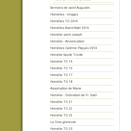
Sermons de saint Augustin
Homélies - Images
Homélies TO 2014
Homélies Avent-Noël 2014
Homélie saint Joseph
Homélie - Annonciation
Homélies Carême Pâques 2014
Homélie Sainte Trinité
Homélie TO 14
Homélie TO 15
Homélie TO 17
Homélie TO 18
Assomption de Marie
Homélie - Ordination de Fr. Gaël
Homélie TO 21
Homélie TO 22
Homélie TO 23
La Croix glorieuse
Homélie TO 25