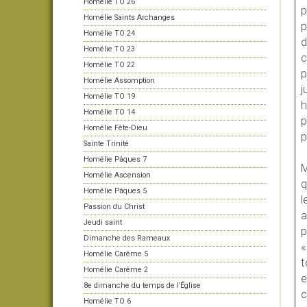
Homélie TO 26
p
Homélie Saints Archanges
p
Homélie TO 24
d
Homélie TO 23
c
Homélie TO 22
p
Homélie Assomption
j
Homélie TO 19
h
Homélie TO 14
p
Homélie Fête-Dieu
p
Sainte Trinité
Homélie Pâques 7
M
Homélie Ascension
q
Homélie Pâques 5
l
Passion du Christ
a
Jeudi saint
p
Dimanche des Rameaux
«
Homélie Carême 5
t
Homélie Carême 2
e
8e dimanche du temps de l’Église
c
Homélie TO 6