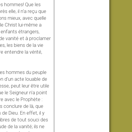
des hommes! Que les
ès elle, il n'a reçu que
sons mieux, avec quelle
le Christ lui-même a
enfants étrangers,
de vanité et à proclamer
, les biens de la vie
e entendre la vérité,
, des hommes du peuple
on d'un acte louable de
sse, peut leur être utile
e le Seigneur n'a point
ire avec le Prophète :
us conclure de là, que
de Dieu. En effet, il y
libres de tout souci des
e de la vanité; ils ne