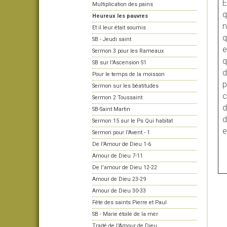
E
Multiplication des pains
q
Heureux les pauvres
n
Et il leur était soumis
q
SB - Jeudi saint
e
Sermon 3 pour les Rameaux
q
SB sur l'Ascension S1
d
Pour le temps de la moisson
p
Sermon sur les béatitudes
c
Sermon 2 Toussaint
d
SB-Saint Martin
d
Sermon 15 sur le Ps Qui habitat
e
Sermon pour l'Avent - 1
De l'Amour de Dieu 1-6
Amour de Dieu 7-11
De l'amour de Dieu 12-22
Amour de Dieu 23-29
Amour de Dieu 30-33
Fête des saints Pierre et Paul
SB - Marie étoile de la mer
Traité de l'Amour de Dieu