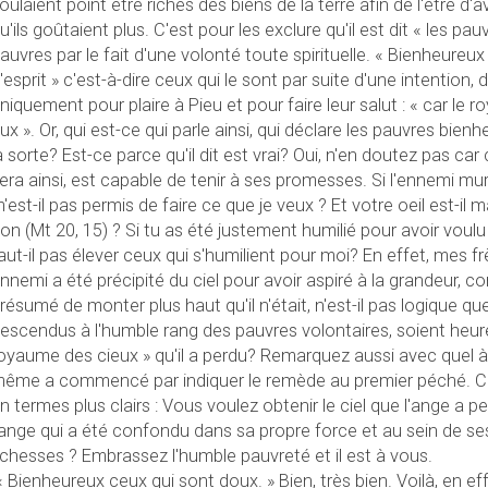
oulaient point être riches des biens de la terre afin de l'être 
u'ils goûtaient plus. C'est pour les exclure qu'il est dit « les pau
auvres par le fait d'une volonté toute spirituelle. « Bienheureu
'esprit » c'est-à-dire ceux qui le sont par suite d'une intention, d'
niquement pour plaire à Pieu et pour faire leur salut : « car le 
ux ». Or, qui est-ce qui parle ainsi, qui déclare les pauvres bienh
a sorte? Est-ce parce qu'il dit est vrai? Oui, n'en doutez pas car 
era ainsi, est capable de tenir à ses promesses. Si l'ennemi murm
'est-il pas permis de faire ce que je veux ? Et votre oeil est-il 
on (Mt 20, 15) ? Si tu as été justement humilié pour avoir voulu
aut-il pas élever ceux qui s'humilient pour moi? En effet, mes fr
nnemi a été précipité du ciel pour avoir aspiré à la grandeur, co
résumé de monter plus haut qu'il n'était, n'est-il pas logique qu
escendus à l'humble rang des pauvres volontaires, soient heur
oyaume des cieux » qu'il a perdu? Remarquez aussi avec quel 
ême a commencé par indiquer le remède au premier péché. C'e
n termes plus clairs : Vous voulez obtenir le ciel que l'ange a pe
'ange qui a été confondu dans sa propre force et au sein de s
ichesses ? Embrassez l'humble pauvreté et il est à vous.
 Bienheureux ceux qui sont doux. » Bien, très bien. Voilà, en ef