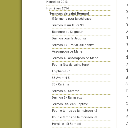
Homélies 2013
c
Homélies 2014
p
Sermons de saint Bernard
r
5 Sermons pour la dédicace
h
Sermon 9 sur le Ps 90
t
Baptême du Seigneur
d
Sermon pour le Jeudi saint
r
Sermon 17 - Ps 90 Qui habitat
m
Assomption de Marie
d
Sermon 4 - Assomption de Marie
c
Pour la fête de saint Benoît
d
Epiphanie - 1
a
SB-Avent 4-5
s
SB - Carême
i
Sermon 5 - Carême
e
Sermon 2 - Rameaux
c
Sermon - St Jean-Baptiste
n
Pour le temps de la moisson - 2
l
Pour le temps de la moisson - 3
c
Homélie - St Bernard