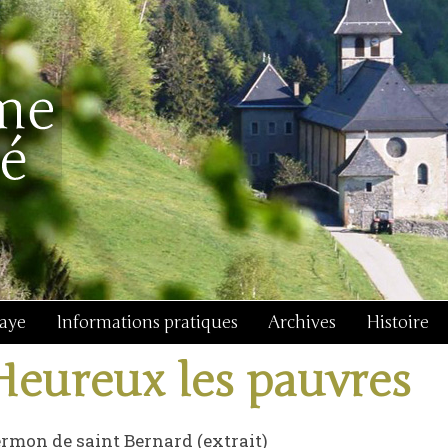
baye
Informations pratiques
Archives
Histoire
Heureux les pauvres
rmon de saint Bernard (extrait)