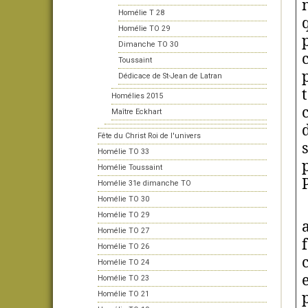
Homélie T 28
Homélie TO 29
Dimanche TO 30
Toussaint
Dédicace de St-Jean de Latran
Homélies 2015
Maître Eckhart
Fête du Christ Roi de l'univers
Homélie TO 33
Homélie Toussaint
Homélie 31e dimanche TO
Homélie TO 30
Homélie TO 29
Homélie TO 27
Homélie TO 26
Homélie TO 24
Homélie TO 23
Homélie TO 21