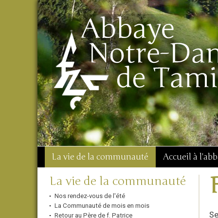
Aller
Outils
Chercher par
au
personnels
Recherche
contenu.
avancée…
|
Aller
à
la
navigation
La vie de la communauté
Accueil à l'ab
Navigation
La vie de la communauté
Nos rendez-vous de l'été
La Communauté de mois en mois
Se
Retour au Père de f. Patrice