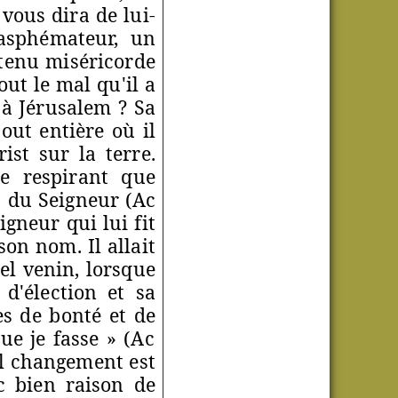
vous dira de lui-
asphémateur, un
btenu miséricorde
tout le mal qu'il a
 à Jérusalem ? Sa
out entière où il
ist sur la terre.
ne respirant que
s du Seigneur (Ac
igneur qui lui fit
son nom. Il allait
el venin, lorsque
d'élection et sa
es de bonté et de
 que je fasse »
(Ac
il changement est
c bien raison de