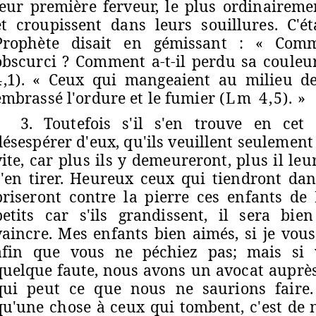
leur première ferveur, le plus ordinairem
et croupissent dans leurs souillures. C'é
Prophète disait en gémissant : « Commen
obscurci ? Comment a-t-il perdu sa couleur
4
,1). « Ceux qui mangeaient au milieu d
embrassé l'ordure et le fumier
(Lm 4,
5).
»
3. Toutefois s'il s'en trouve en cet 
désespérer d'eux, qu'ils veuillent seulement
vite, car plus ils y demeureront, plus il leur
s'en tirer. Heureux ceux qui tiendront da
briseront contre la pierre ces enfants de
petits car s'ils grandissent, il sera bien
vaincre. Mes enfants bien aimés, si je vous 
afin que
vous ne péchiez pas; mais si
quelque faute, nous avons
un avocat auprès
qui peut ce que nous ne saurions faire
qu'une chose à ceux qui tombent, c'est de 