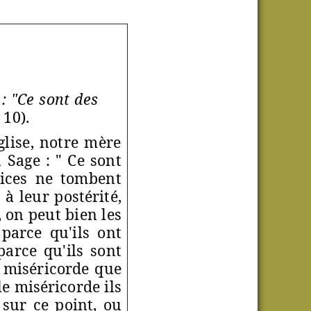
c
: "Ce sont des
,
10).
glise,
notre mère
 Sage : " C
e sont
tices ne tombent
s à leur postérité,
, on peut bien les
parce qu'ils ont
arce qu'ils sont
a miséricorde que
le miséricorde ils
 sur ce point, ou