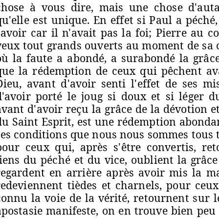
chose à vous dire, mais une chose d'aut
qu'elle est unique. En effet si Paul a péché, i
savoir car il n'avait pas la foi; Pierre au co
yeux tout grands ouverts au moment de sa c
où la faute a abondé, a surabondé la grâce
que la rédemption de ceux qui pêchent av
Dieu, avant d'avoir senti l'effet de ses mi
d'avoir porté le joug si doux et si léger d
avant d'avoir reçu la grâce de la dévotion e
du Saint Esprit, est une rédemption abondan
ses conditions que nous nous sommes tous t
pour ceux qui, après s'être convertis, re
liens du péché et du vice, oublient la grâce
regardent en arrière après avoir mis la m
redeviennent tièdes et charnels, pour ceu
connu la voie de la vérité, retournent sur 
apostasie manifeste, on en trouve bien peu