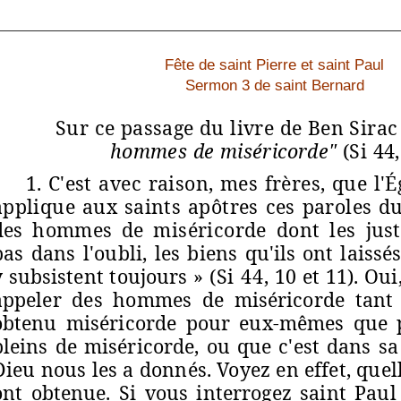
Fête de saint Pierre et saint Paul
Sermon 3 de saint Bernard
Sur ce passage du
livre de Ben Sira
hommes de miséricorde"
(Si 44
1. C'est avec raison, mes frères, que
l
'
É
applique
aux saints
apôtres
ces
paroles
du
des hommes de
miséricorde dont les
jus
pas dans l'oubli, les biens
qu'ils ont laissé
y subsistent toujours »
(Si 44,
10
et 11). Oui
appeler des hommes de miséricorde tant 
obtenu miséricorde pour eux-mêmes que p
pleins de miséricorde, ou que c'est dans s
Dieu nous les a donnés. Voyez en effet, quel
ont obtenue. Si vous interrogez saint Paul