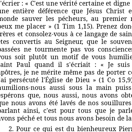
s'écrier : « C'est une vérité certaine et digne
une entière déférence que Jésus Christ 
monde sauver les pécheurs, au premier r
peux me placer » (1
Tim 1
,
15). Prenez don
frères et consolez-vous à ce langage de sain
êtes convertis au Seigneur, que le souven
passées ne tourmente pas vos consciences 
vous soit plutôt un motif de vous humilie
saint Paul quand il s'écriait : « Je sui
apôtres, je ne mérite même pas de porter 
j'ai persécuté l'Église de Dieu » (1
Co 15
,
humilions-nous aussi sous la main puiss
espérons que, nous aussi, nous avons obt
que nous avons été lavés de nos souillures 
parlant ainsi, c'est pour tous que je par
avons péché et tous nous avons besoin de la 
2. Pour ce qui est du bienheureux Pierr