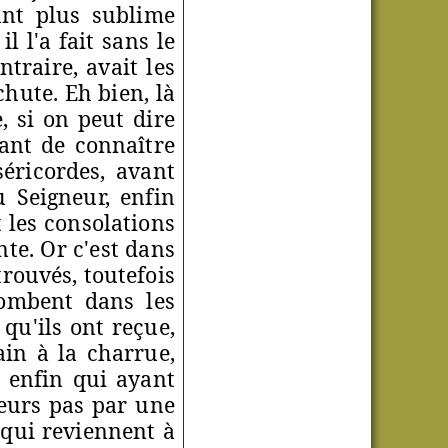
ant plus sublime
l l'a fait sans le
ntraire, avait les
hute. Eh bien, là
, si on peut dire
ant de connaître
séricordes, avant
u Seigneur, enfin
t les consolations
te. Or c'est dans
rouvés, toutefois
tombent dans les
 qu'ils ont reçue,
ain à la charrue,
x enfin qui ayant
leurs pas par une
 qui reviennent à