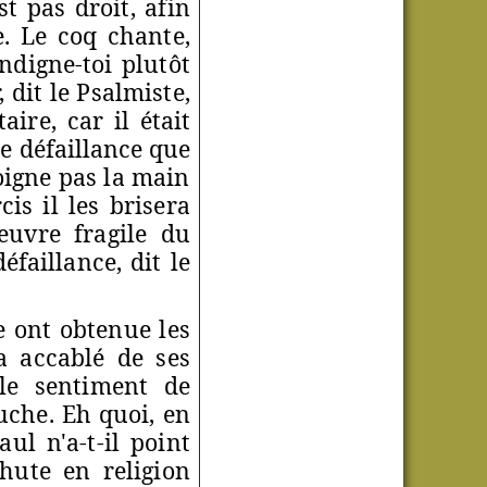
 pas droit, afin
e. Le coq chante,
ndigne-toi plutôt
 dit le Psalmiste,
taire, car il
était
e défaillance que
loigne pas la main
is il les brisera
euvre fragile du
éfaillance, dit le
e ont obtenue les
a accablé de ses
 le sentiment de
uche. Eh quoi, en
ul n'a-t-il point
hute en religion