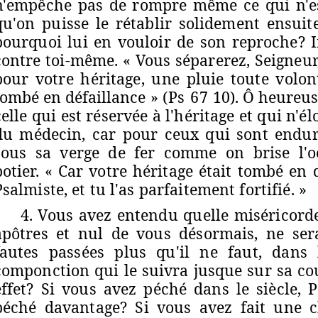
n'empêche pas de rompre même ce qui n'est
qu'on puisse le rétablir solidement ensuit
pourquoi lui en vouloir de son reproche? I
contre toi-même. « Vous séparerez, Seigneur,
pour votre héritage, une pluie toute volon
tombé en défaillance »
(Ps 67
10). Ô heureus
celle qui est réservée à l'héritage et qui n'é
du médecin, car pour ceux qui sont endurc
sous sa verge de fer comme on brise l'o
potier. « Car votre héritage était tombé en d
Psalmiste, et tu l'as parfaitement fortifié. »
4. Vous avez entendu quelle miséricord
apôtres et nul de vous désormais, ne ser
fautes passées plus qu'il ne faut, dans
componction qui le suivra jusque sur sa co
effet? Si vous avez péché dans le siècle, Pa
péché davantage? Si vous avez fait une c