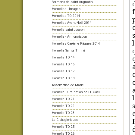
Sermons de saint Augustin
Homélies - Images
Homélies TO 2014
Homélies Avent-Noël 2014
Homélie saint Joseph
Homélie - Annonciation
Homélies Carême Pâques 2014
Homélie Sainte Trinité
Homélie TO 14
Homélie TO 15
Homélie TO 17
Homélie TO 18
Assomption de Marie
Homélie - Ordination de Fr. Gaël
Homélie TO 21
Homélie TO 22
Homélie TO 23
La Croix glorieuse
Homélie TO 25
Homélie TO 26