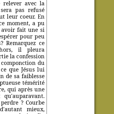
 relever avec la
sera pas refusé
ut leur coeur. En
n ce moment, a pu
 avoir fait une si
espérer pour peu
hés? Remarquez ce
hors, il pleura
rtie la confession
a componction du
 ce que Jésus lui
on de sa faiblesse
mptueuse témérité
re, qui après une
 qu'auparavant.
 perdre ? Courbe
d'autant mieux,