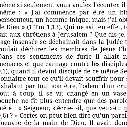
même si seulement vous voulez l'écouter, il 
même : « J'ai commencé par être un bl
persécuteur, un homme inique, mais j'ai o
de Dieu » (1
Tm
1
,13). Qui ne sait en effet, 
fait aux chrétiens à Jérusalem ? Que dis-je,
rage insensée se déchaînait dans la Judée t
voulait déchirer les membres de Jésus Chr
Dans ces sentiments de furie il allait 
menaces et que carnage contre les disciple
9,1), quand il devint disciple de ce même Se
connaître tout ce qu'il devait souffrir pour 
exhalant par tout son être, l'odeur d'un cru
tout à coup, il se vit changé en un vase 
bouche ne fit plus entendre que des parol
piété : « Seigneur, s'écrie-t-il, que veux-tu
9,
6) ? « Certes on peut bien dire qu'un pare
l'oeuvre de la main de Dieu. Il avait don