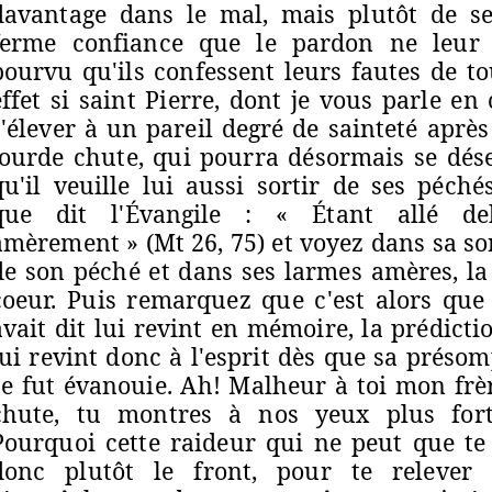
davantage dans le mal, mais plutôt de se
ferme confiance que le pardon ne leur 
pourvu qu'ils confessent leurs fautes de to
effet si saint Pierre, dont je vous parle e
s'élever à un pareil degré de sainteté après
lourde chute, qui pourra désormais se dés
qu'il veuille lui aussi sortir de ses péc
que dit l'Évangile : « Étant allé de
amèrement »
(Mt 26
, 75) et voyez dans sa so
de son péché et dans ses larmes amères, l
coeur. Puis remarquez que c'est alors que
avait dit lui revint en mémoire, la prédicti
lui revint donc à l'esprit dès que sa préso
se fut évanouie. Ah! Malheur à toi mon frè
chute, tu montres à nos yeux plus fort
Pourquoi cette raideur qui ne peut que te
donc plutôt le front, pour te relever 