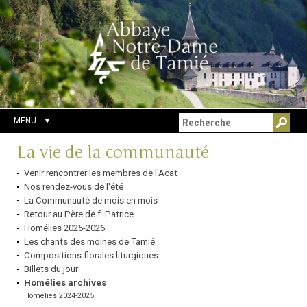
Aller
Outils
Chercher par
au
personnels
Recherche
contenu.
avancée…
|
Aller
à
la
navigation
MENU
Navigation
La vie de la communauté
Venir rencontrer les membres de l'Acat
Nos rendez-vous de l'été
La Communauté de mois en mois
Retour au Père de f. Patrice
Homélies 2025-2026
Les chants des moines de Tamié
Compositions florales liturgiques
Billets du jour
Homélies archives
Homélies 2024-2025