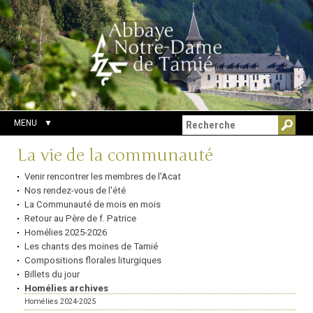
Aller
Outils
Chercher par
au
personnels
Recherche
contenu.
avancée…
|
Aller
à
la
navigation
MENU
Navigation
La vie de la communauté
Venir rencontrer les membres de l'Acat
Nos rendez-vous de l'été
La Communauté de mois en mois
Retour au Père de f. Patrice
Homélies 2025-2026
Les chants des moines de Tamié
Compositions florales liturgiques
Billets du jour
Homélies archives
Homélies 2024-2025