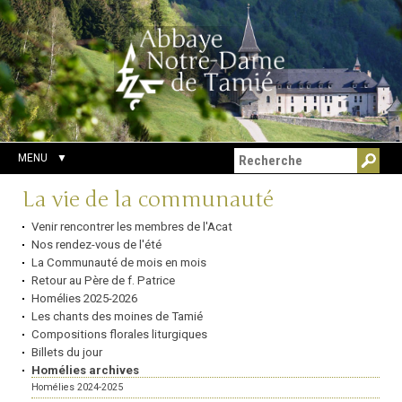
Aller
Outils
Chercher par
au
personnels
Recherche
contenu.
avancée…
|
Aller
à
la
navigation
MENU
Navigation
La vie de la communauté
Venir rencontrer les membres de l'Acat
Nos rendez-vous de l'été
La Communauté de mois en mois
Retour au Père de f. Patrice
Homélies 2025-2026
Les chants des moines de Tamié
Compositions florales liturgiques
Billets du jour
Homélies archives
Homélies 2024-2025