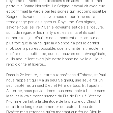
Royaume qui vient. Les disciples s'en allèrent proclamer
partout la Bonne Nouvelle. Le Seigneur travaillait avec eux
et confirmait la Parole par les signes qu'il accomplissait Le
Seigneur travaille aussi avec nous et confirme notre
témoignage par les signes du Royaume. Ces signes,
savons-nous les lire ? Car le Royaume est déjà à l'oeuvre, il
suffit de regarder les martyrs et les saints et ils sont
nombreux aujourd'hui. Ils nous montrent que l'amour est
plus fort que la haine, que la violence n'a pas le dernier
mot, que la paix est possible, que la charité fait reculer la
misère et la souffrance, que les pauvres sont évangélisés,
qu'ils accueillent avec joie cette bonne nouvelle qui leur
rend dignité et liberté...
Dans la 2e lecture, la lettre aux chrétiens d'Éphèse, st Paul
nous rappelait qu'il y a un seul Seigneur, une seule foi, un
seul baptême, un seul Dieu et Père de tous. Et il ajoutait :
Au terme, nous parviendrons tous ensemble à l'unité dans
la foi et la vraie connaissance du Fils de Dieu, à l'état de
l'Homme parfait, à la plénitude de la stature du Christ. Il
serait trop long de commenter ce texte si beau de
l'Apôtre mais retenons qu'en montant auprès de Dieu le