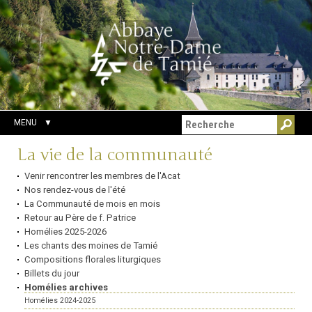
Aller
Outils
Chercher par
au
personnels
Recherche
contenu.
avancée…
|
Aller
à
la
navigation
MENU
Navigation
La vie de la communauté
Venir rencontrer les membres de l'Acat
Nos rendez-vous de l'été
La Communauté de mois en mois
Retour au Père de f. Patrice
Homélies 2025-2026
Les chants des moines de Tamié
Compositions florales liturgiques
Billets du jour
Homélies archives
Homélies 2024-2025