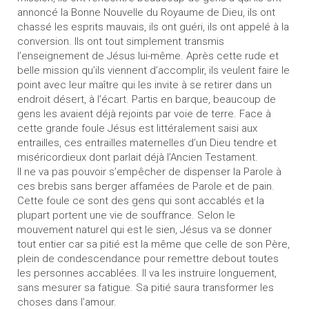
annoncé la Bonne Nouvelle du Royaume de Dieu, ils ont
chassé les esprits mauvais, ils ont guéri, ils ont appelé à la
conversion. Ils ont tout simplement transmis
l’enseignement de Jésus lui-même. Après cette rude et
belle mission qu’ils viennent d’accomplir, ils veulent faire le
point avec leur maître qui les invite à se retirer dans un
endroit désert, à l’écart. Partis en barque, beaucoup de
gens les avaient déjà rejoints par voie de terre. Face à
cette grande foule Jésus est littéralement saisi aux
entrailles, ces entrailles maternelles d’un Dieu tendre et
miséricordieux dont parlait déjà l’Ancien Testament.
Il ne va pas pouvoir s’empêcher de dispenser la Parole à
ces brebis sans berger affamées de Parole et de pain.
Cette foule ce sont des gens qui sont accablés et la
plupart portent une vie de souffrance. Selon le
mouvement naturel qui est le sien, Jésus va se donner
tout entier car sa pitié est la même que celle de son Père,
plein de condescendance pour remettre debout toutes
les personnes accablées. Il va les instruire longuement,
sans mesurer sa fatigue. Sa pitié saura transformer les
choses dans l’amour.