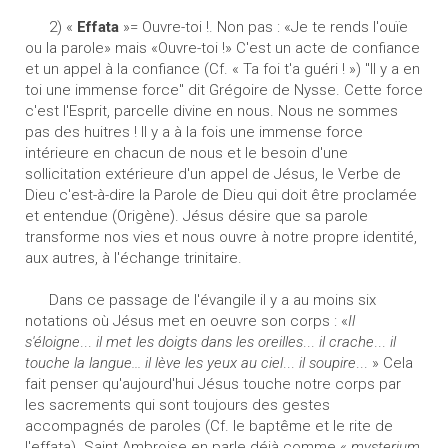
2) «
Effata
»= Ouvre-toi !. Non pas : «Je te rends l'ouïe
ou la parole» mais «Ouvre-toi !» C'est un acte de confiance
et un appel à la confiance (Cf. « Ta foi t'a guéri ! ») "ll y a en
toi une immense force" dit Grégoire de Nysse. Cette force
c'est l'Esprit, parcelle divine en nous. Nous ne sommes
pas des huitres ! Il y a à la fois une immense force
intérieure en chacun de nous et le besoin d'une
sollicitation extérieure d'un appel de Jésus, le Verbe de
Dieu c'est-à-dire la Parole de Dieu qui doit être proclamée
et entendue (Origène). Jésus désire que sa parole
transforme nos vies et nous ouvre à notre propre identité,
aux autres, à l'échange trinitaire.
Dans ce passage de l'évangile il y a au moins six
notations où Jésus met en oeuvre son corps : «
Il
s'éloigne
...
il met les doigts dans les oreilles
...
il crache
...
il
touche la langue... il lève les yeux au ciel
...
il soupire
... » Cela
fait penser qu'aujourd'hui Jésus touche notre corps par
les sacrements qui sont toujours des gestes
accompagnés de paroles (Cf. le baptême et le rite de
l'effata). Saint Ambroise en parle déjà comme «
mysterium