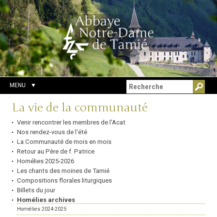
Aller
Outils
Chercher par
au
personnels
Recherche
contenu.
avancée…
|
Aller
à
la
navigation
MENU
Navigation
La vie de la communauté
Venir rencontrer les membres de l'Acat
Nos rendez-vous de l'été
La Communauté de mois en mois
Retour au Père de f. Patrice
Homélies 2025-2026
Les chants des moines de Tamié
Compositions florales liturgiques
Billets du jour
Homélies archives
Homélies 2024-2025