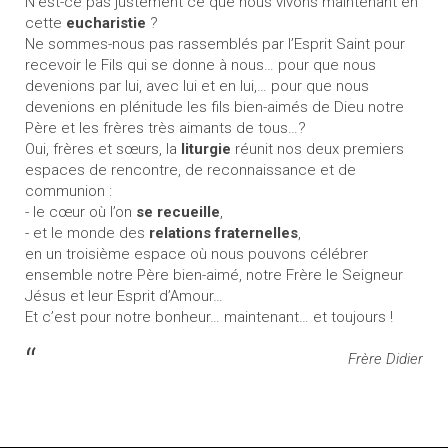
N’est-ce pas justement ce que nous vivons maintenant en
cette
eucharistie
?
Ne sommes-nous pas rassemblés par l’Esprit Saint pour
recevoir le Fils qui se donne à nous… pour que nous
devenions par lui, avec lui et en lui,… pour que nous
devenions en plénitude les fils bien-aimés de Dieu notre
Père et les frères très aimants de tous…?
Oui, frères et sœurs, la
liturgie
réunit nos deux premiers
espaces de rencontre, de reconnaissance et de
communion :
- le cœur où l’on
se recueille
,
- et le monde des
relations fraternelles
,
en un troisième espace où nous pouvons célébrer
ensemble notre Père bien-aimé, notre Frère le Seigneur
Jésus et leur Esprit d’Amour…
Et c’est pour notre bonheur… maintenant… et toujours !
Frère Didier