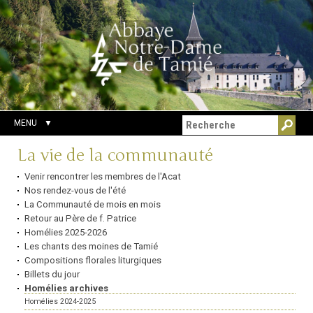
Aller
Outils
Chercher par
au
personnels
Recherche
contenu.
avancée…
|
Aller
à
la
navigation
MENU
Navigation
La vie de la communauté
Venir rencontrer les membres de l'Acat
Nos rendez-vous de l'été
La Communauté de mois en mois
Retour au Père de f. Patrice
Homélies 2025-2026
Les chants des moines de Tamié
Compositions florales liturgiques
Billets du jour
Homélies archives
Homélies 2024-2025