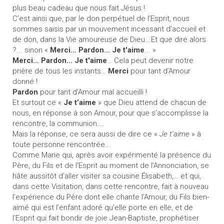
plus beau cadeau que nous fait Jésus !
C’est ainsi que, par le don perpétuel de l’Esprit, nous
sommes saisis par un mouvement incessant d’accueil et
de don, dans la Vie amoureuse de Dieu...Et que dire alors
?... sinon «
Merci… Pardon... Je t'aime
... »
Merci… Pardon... Je t'aime
… Cela peut devenir notre
prière de tous les instants…
Merci
pour tant d’Amour
donné !
Pardon
pour tant d’Amour mal accueilli !
Et surtout ce «
Je t’aime
» que Dieu attend de chacun de
nous, en réponse à son Amour, pour que s’accomplisse la
rencontre, la communion….
Mais la réponse, ce sera aussi de dire ce «
Je t’aime
» à
toute personne rencontrée...
Comme Marie qui, après avoir expérimenté la présence du
Père, du Fils et de l’Esprit au moment de l’Annonciation, se
hâte aussitôt d’aller visiter sa cousine Élisabeth,… et qui,
dans cette Visitation, dans cette rencontre, fait à nouveau
l’expérience du Père dont elle chante l’Amour, du Fils bien-
aimé qui est l’enfant adoré qu’elle porte en elle, et de
l’Esprit qui fait bondir de joie Jean-Baptiste, prophétiser