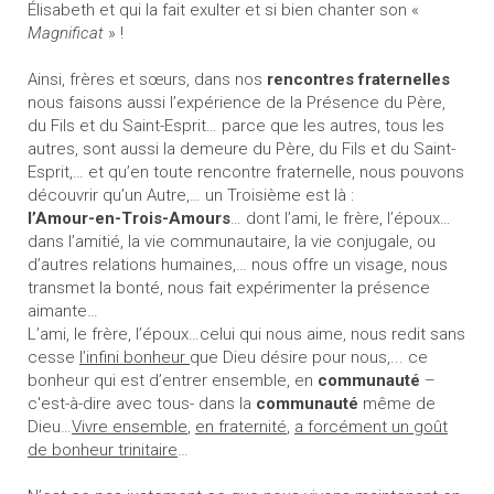
Élisabeth et qui la fait exulter et si bien chanter son «
Magnificat
» !
Ainsi, frères et sœurs, dans nos
rencontres fraternelles
nous faisons aussi l’expérience de la Présence du Père,
du Fils et du Saint-Esprit… parce que les autres, tous les
autres, sont aussi la demeure du Père, du Fils et du Saint-
Esprit,… et qu’en toute rencontre fraternelle, nous pouvons
découvrir qu’un Autre,… un Troisième est là :
l’Amour-en-Trois-Amours
… dont l’ami, le frère, l’époux…
dans l’amitié, la vie communautaire, la vie conjugale, ou
d’autres relations humaines,… nous offre un visage, nous
transmet la bonté, nous fait expérimenter la présence
aimante…
L’ami, le frère, l’époux…celui qui nous aime, nous redit sans
cesse
l’infini bonheur
que Dieu désire pour nous,... ce
bonheur qui est d’entrer ensemble, en
communauté
–
c'est-à-dire avec tous- dans la
communauté
même de
Dieu…
Vivre ensemble
,
en fraternité
,
a forcément un goût
de bonheur trinitaire
…