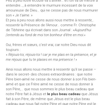
Peu à peu notre écoute va s’affiner… et l’on va se mettre à
entendre…, à entendre le murmure incessant de la voix
amoureuse de Dieu… qui ne cesse pas de nous murmurer
son «
Je t’aime.
»
Et peu à peu nous allons aussi nous mettre à ressentir,..
ressentir la Présence de l’Amour… comme Fr. Christophe
de Tibhirine qui écrivait dans son Journal :
«Aujourd’hui
j’entends au fond de moi ton bonheur d’être en moi.»
Oui, frères et sœurs, c’est vrai, car notre Dieu nous dit
toujours :
«
Réjouis-toi, réjouis-toi ! car je me plais en ta présence, et je
me réjouis que tu te plaises en ma présence !
»
Ainsi nous allons nous mettre à ressentir qu’il se passe –
dans le secret- des choses extraordinaires : que notre
Père bien-aimé ne cesse de nous donner à son Fils bien-
aimé et que ce Frère aimé ne cesse de nous donner à
son Père,… que nous sommes le plus beau cadeau que
notre Père fait à Jésus et
le plus beau cadeau
que Jésus
fait à son Père, de même que Jésus est le plus beau
cadeau que nous fait notre Père et que notre Père est le