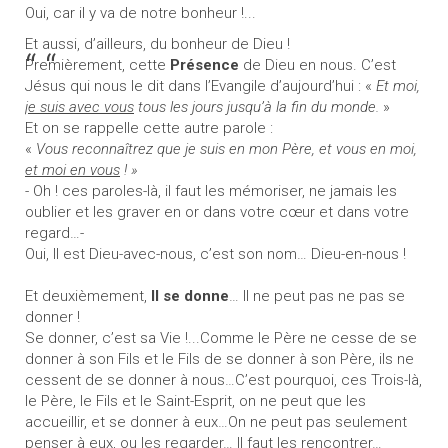
Oui, car il y va de notre bonheur !...
Et aussi, d’ailleurs, du bonheur de Dieu !
Premièrement, cette
Présence
de Dieu en nous. C’est
Jésus qui nous le dit dans l’Evangile d’aujourd’hui : «
Et moi,
je suis avec vous
tous les jours jusqu’à la fin du monde.
»
Et on se rappelle cette autre parole :
«
Vous reconnaîtrez que je suis en mon Père, et vous en moi,
et moi en vous
!
»
- Oh ! ces paroles-là, il faut les mémoriser, ne jamais les
oublier et les graver en or dans votre cœur et dans votre
regard…-
Oui, Il est Dieu-avec-nous, c’est son nom… Dieu-en-nous !
Et deuxièmement,
Il se donne
… Il ne peut pas ne pas se
donner !
Se donner, c’est sa Vie !...Comme le Père ne cesse de se
donner à son Fils et le Fils de se donner à son Père, ils ne
cessent de se donner à nous…C’est pourquoi, ces Trois-là,
le Père, le Fils et le Saint-Esprit, on ne peut que les
accueillir, et se donner à eux…On ne peut pas seulement
penser à eux, ou les regarder… Il faut les
rencontrer
…