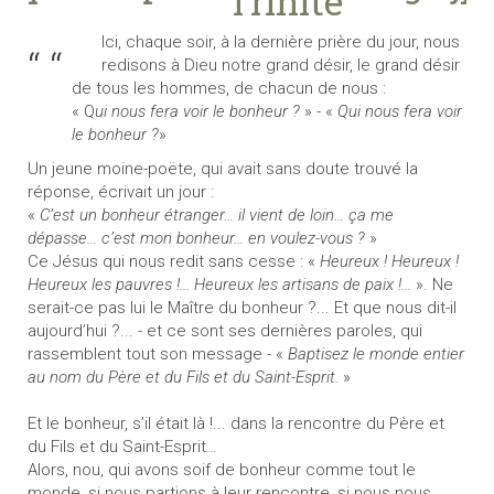
Trinité
Ici, chaque soir, à
la dernière prière du jour, nous
redisons à Dieu notre grand désir, le grand désir
de tous les hommes, de chacun de nous :
« Q
ui nous fera voir le bonheur ?
» - «
Qui nous fera voir
le bonheur ?
»
Un jeune moine-poëte, qui avait sans doute trouvé la
réponse, écrivait un jour :
«
C’est un bonheur étranger… il vient de loin… ça me
dépasse... c’est mon bonheur… en voulez-vous ?
»
Ce Jésus qui nous redit sans cesse : «
Heureux ! Heureux !
Heureux les pauvres !... Heureux les artisans de paix !...
». Ne
serait-ce pas lui le Maître du bonheur ?... Et que nous dit-il
aujourd’hui ?... - et ce sont ses dernières paroles, qui
rassemblent tout son message - «
Baptisez le monde entier
au nom du Père et du Fils et du Saint-Esprit.
»
Et le bonheur, s’il était là !... dans la rencontre du Père et
du Fils et du Saint-Esprit…
Alors, nou, qui avons soif de bonheur comme tout le
monde, si nous partions à leur rencontre, si nous nous