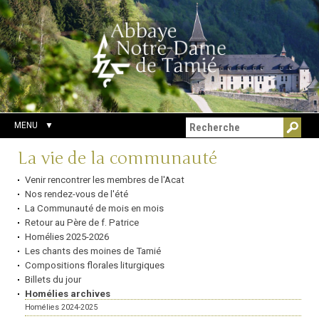
Aller
Outils
Chercher par
au
personnels
Recherche
contenu.
avancée…
|
Aller
à
la
navigation
MENU
Navigation
La vie de la communauté
Venir rencontrer les membres de l'Acat
Nos rendez-vous de l'été
La Communauté de mois en mois
Retour au Père de f. Patrice
Homélies 2025-2026
Les chants des moines de Tamié
Compositions florales liturgiques
Billets du jour
Homélies archives
Homélies 2024-2025