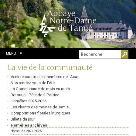
Aller
Outils
Chercher par
au
personnels
Recherche
contenu.
avancée…
|
Aller
à
la
navigation
MENU
Navigation
La vie de la communauté
Venir rencontrer les membres de l'Acat
Nos rendez-vous de l'été
La Communauté de mois en mois
Retour au Père de f. Patrice
Homélies 2025-2026
Les chants des moines de Tamié
Compositions florales liturgiques
Billets du jour
Homélies archives
Homélies 2024-2025