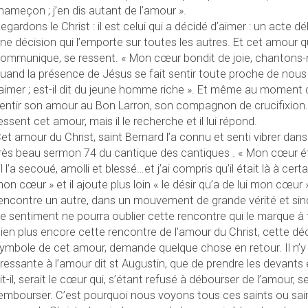
’hameçon ; j’en dis autant de l’amour ».
egardons le Christ : il est celui qui a décidé d’aimer : un acte dé
ne décision qui l’emporte sur toutes les autres. Et cet amour q
ommunique, se ressent. « Mon cœur bondit de joie, chantons-n
uand la présence de Jésus se fait sentir toute proche de nous »
’aimer ; est-il dit du jeune homme riche ». Et même au moment 
entir son amour au Bon Larron, son compagnon de crucifixion.
essent cet amour, mais il le recherche et il lui répond.
et amour du Christ, saint Bernard l’a connu et senti vibrer dans 
rès beau sermon 74 du cantique des cantiques . « Mon cœur ét
 il l’a secoué, amolli et blessé…et j’ai compris qu’il était là à 
on cœur » et il ajoute plus loin « le désir qu’a de lui mon cœur
encontre un autre, dans un mouvement de grande vérité et sincé
e sentiment ne pourra oublier cette rencontre qui le marque à 
ien plus encore cette rencontre de l’amour du Christ, cette d
ymbole de cet amour, demande quelque chose en retour. Il n’y a
ressante à l’amour dit st Augustin, que de prendre les devants e
it-il, serait le cœur qui, s’étant refusé à débourser de l’amour, se
embourser. C’est pourquoi nous voyons tous ces saints ou sai