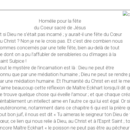
Homélie pour la fête
du Coeur sacré de Jésus
t si Dieu ne s’était pas incarné ; y aurait-il une fête du Cœur
u Christ ? Non je ne le crois pas. Et c’est dire combien nous
ommes concernés par une telle fête, bien au-delà de tout
e dont on a pu l’affubler de sensibleries ou d’images à la
aint Sulpice !
out le mystère de l’incarnation est là : Dieu ne peut être
onnu que par une médiation humaine ; Dieu ne peut se rendre
ar une médiation humaine. Et l’humanité du Christ en est le mei
’aime beaucoup cette réflexion de Maître Eckhart lorsqu’il dit 
e trouve quelque chose qui éveille l’amour ; et que chaque cré
éritablement un intellect aime en l’autre ce qui lui est égal. Or si o
eutéronome, notamment dans ce chapitre 6 qui est la prière q
out bon juif, il nous est dit « Tu aimeras le seigneur ton Dieu d
œur, ce lien qui nous relie à Dieu, au Christ et à l’Esprit Saint 
ncore Maître Eckhart « le poisson ne peut pas être au pêcheur s