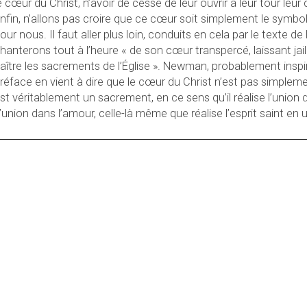
e cœur du Christ, n’avoir de cesse de leur ouvrir à leur tour leur
nfin, n’allons pas croire que ce cœur soit simplement le symbol
our nous. Il faut aller plus loin, conduits en cela par le texte d
hanterons tout à l’heure « de son cœur transpercé, laissant jaillir 
aître les sacrements de l’Église ». Newman, probablement inspir
réface en vient à dire que le cœur du Christ n’est pas simplemen
st véritablement un sacrement, en ce sens qu’il réalise l’union 
’union dans l’amour, celle-là même que réalise l’esprit saint en un