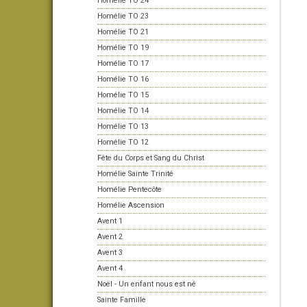
Homélie TO 24
Homélie TO 23
Homélie TO 21
Homélie TO 19
Homélie TO 17
Homélie TO 16
Homélie TO 15
Homélie TO 14
Homélie TO 13
Homélie TO 12
Fête du Corps et Sang du Christ
Homélie Sainte Trinité
Homélie Pentecôte
Homélie Ascension
Avent 1
Avent 2
Avent 3
Avent 4
Noël - Un enfant nous est né
Sainte Famille