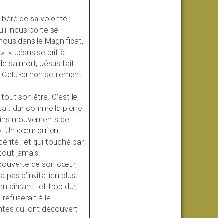
libéré de sa volonté ;
u’il nous porte se
ous dans le Magnificat,
. « Jésus se prit à
de sa mort, Jésus fait
 Celui-ci non seulement
tout son être. C’est le
ait dur comme la pierre
certains mouvements de
 ». Un cœur qui en
rité ; et qui touché par
tout jamais.
écouverte de son cœur,
 pas d’invitation plus
n aimant ; et trop dur,
 refuserait à le
ntes qui ont découvert