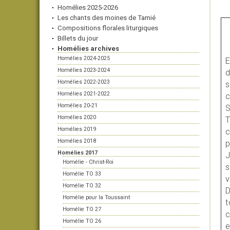
Homélies 2025-2026
Les chants des moines de Tamié
Compositions florales liturgiques
Billets du jour
Homélies archives
Homélies 2024-2025
E
Homélies 2023-2024
d
Homélies 2022-2023
s
Homélies 2021-2022
c
Homélies 20-21
S
Homélies 2020
T
Homélies 2019
c
Homélies 2018
p
Homélies 2017
J
Homélie - Christ-Roi
s
Homélie TO 33
v
Homélie TO 32
D
Homélie pour la Toussaint
t
Homélie TO 27
c
Homélie TO 26
e