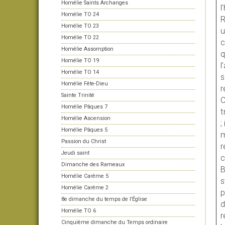
Homélie Saints Archanges
l
Homélie TO 24
R
Homélie TO 23
u
Homélie TO 22
c
Homélie Assomption
q
Homélie TO 19
l
Homélie TO 14
s
Homélie Fête-Dieu
r
Sainte Trinité
C
Homélie Pâques 7
t
Homélie Ascension
;
Homélie Pâques 5
m
Passion du Christ
r
Jeudi saint
c
Dimanche des Rameaux
B
Homélie Carême 5
s
Homélie Carême 2
p
8e dimanche du temps de l’Église
d
Homélie TO 6
r
Cinquième dimanche du Temps ordinaire