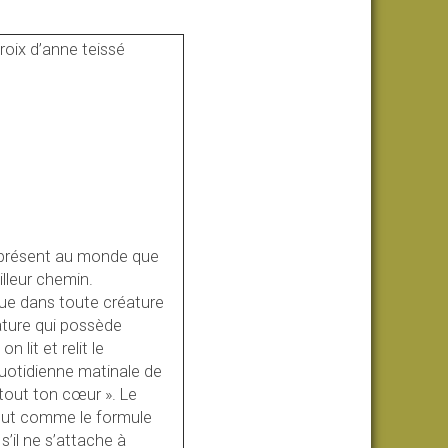
 présent au monde que
lleur chemin.
que dans toute créature
ature qui possède
n lit et relit le
uotidienne matinale de
e tout ton cœur ». Le
; tout comme le formule
’il ne s’attache à