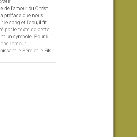
 cœur.
e de l’amour du Christ
e la préface que nous
le sang et l’eau, il fit
é par le texte de cette
t un symbole. Pour lui il
dans l’amour.
issant le Père et le Fils.