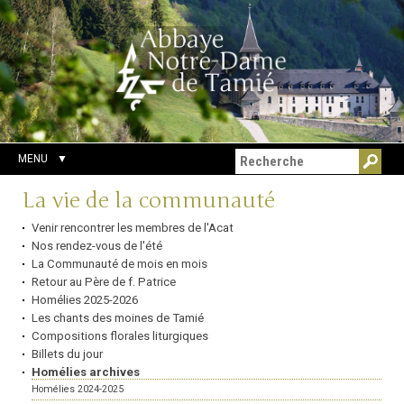
Aller
Outils
Chercher par
au
personnels
Recherche
contenu.
avancée…
|
Aller
à
la
navigation
MENU
Navigation
La vie de la communauté
Venir rencontrer les membres de l'Acat
Nos rendez-vous de l'été
La Communauté de mois en mois
Retour au Père de f. Patrice
Homélies 2025-2026
Les chants des moines de Tamié
Compositions florales liturgiques
Billets du jour
Homélies archives
Homélies 2024-2025