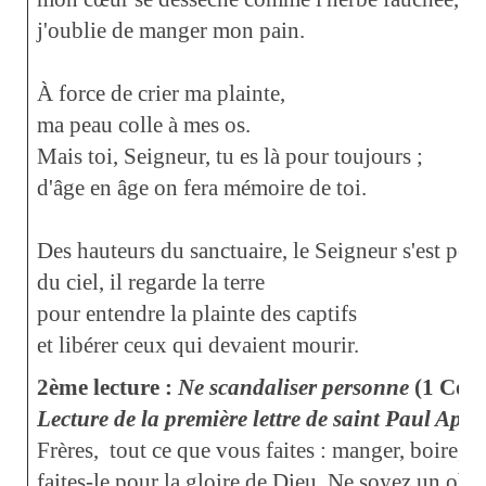
j'oublie de manger mon pain.
À force de crier ma plainte,
ma peau colle à mes os.
Mais toi, Seigneur, tu es là pour toujours ;
d'âge en âge on fera mémoire de toi.
Des hauteurs du sanctuaire, le Seigneur s'est pen
du ciel, il regarde la terre
pour entendre la plainte des captifs
et libérer ceux qui devaient mourir.
2ème lecture :
Ne scandaliser personne
(1 Co 10
Lecture de la première lettre de saint Paul Apô
Frères,
tout ce que vous faites : manger, boire, o
faites-le pour la gloire de Dieu. Ne soyez un obs