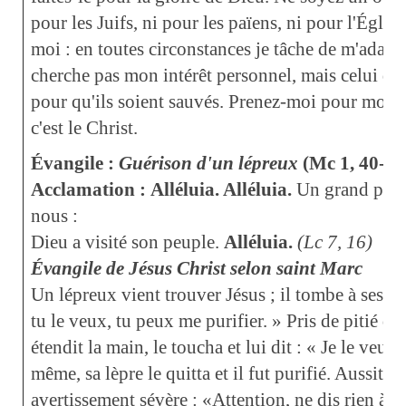
pour les Juifs, ni pour les païens, ni pour l'Égli
moi : en toutes circonstances je tâche de m'adapte
cherche pas mon intérêt personnel, mais celui de
pour qu'ils soient sauvés. Prenez-moi pour modè
c'est le Christ.
Évangile :
Guérison d'un lépreux
(Mc 1, 40-45
Acclamation :
Alléluia. Alléluia.
Un grand prop
nous :
Dieu a visité son peuple.
Alléluia.
(Lc 7, 16)
Évangile de Jésus Christ selon saint Marc
Un lépreux vient trouver Jésus ; il tombe à ses ge
tu le veux, tu peux me purifier. » Pris de pitié d
étendit la main, le toucha et lui dit : « Je le veux,
même, sa lèpre le quitta et il fut purifié. Aussitôt
avertissement sévère : «Attention, ne dis rien à p