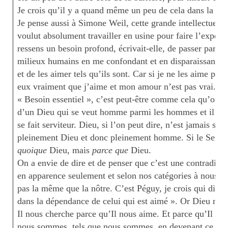
Je crois qu’il y a quand même un peu de cela dans la vol
Je pense aussi à Simone Weil, cette grande intellectuelle,
voulut absolument travailler en usine pour faire l’expér
ressens un besoin profond, écrivait-elle, de passer parm
milieux humains en me confondant et en disparaissant ave
et de les aimer tels qu’ils sont. Car si je ne les aime pas t
eux vraiment que j’aime et mon amour n’est pas vrai. »
« Besoin essentiel », c’est peut-être comme cela qu’on p
d’un Dieu qui se veut homme parmi les hommes et il ne p
se fait serviteur. Dieu, si l’on peut dire, n’est jamais si 
pleinement Dieu et donc pleinement homme. Si le Seigneu
quoique
Dieu, mais
parce
que
Dieu.
On a envie de dire et de penser que c’est une contradict
en apparence seulement et selon nos catégories à nous, c
pas la même que la nôtre. C’est Péguy, je crois qui disai
dans la dépendance de celui qui est aimé ». Or Dieu nou
Il nous cherche parce qu’Il nous aime. Et parce qu’Il no
nous sommes, tels que nous sommes, en devenant ce qu