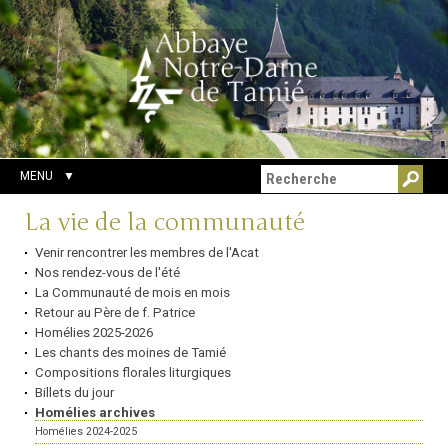
Aller
Outils
Chercher par
au
personnels
Recherche
contenu.
avancée…
|
Aller
à
la
navigation
MENU
Navigation
La vie de la communauté
Venir rencontrer les membres de l'Acat
Nos rendez-vous de l'été
La Communauté de mois en mois
Retour au Père de f. Patrice
Homélies 2025-2026
Les chants des moines de Tamié
Compositions florales liturgiques
Billets du jour
Homélies archives
Homélies 2024-2025