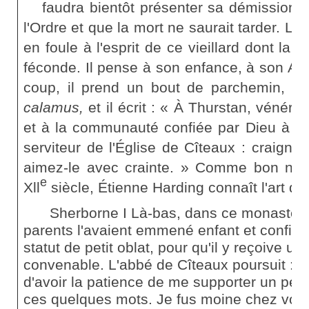
faudra bientôt présenter sa démission 
l'Ordre et que la mort ne saurait tarder. L
en foule à l'esprit de ce vieillard dont la v
féconde. Il pense à son enfance, à son Angl
coup, il prend un bout de parchemin, sa
calamus,
et il écrit : « À Thurstan, vénér
et à la communauté confiée par Dieu à ses
serviteur de l'Église de Cîteaux : craigne
aimez-le avec crainte. » Comme bon nom
e
Xll
siècle, Étienne Harding connaît l'art de 
Sherborne I Là-bas, dans ce monastère
parents l'avaient emmené enfant et confié
statut de petit oblat, pour qu'il y reçoive u
convenable. L'abbé de Cîteaux poursuit :
d'avoir la patience de me supporter un peu,
ces quelques mots. Je fus moine chez vous