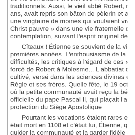
traditionnels. Aussi, le vieil abbé Robert, m
ans, avait repris son bâton de pèlerin
et ava
une vingtaine de moines qui voulaient vivr
Christ pauvre » dans une vie fraternelle de 
contemplation, suivant l'esprit originel de l
Cîteaux ! Étienne se souvient de la vie 
premières années. L'enthousiasme de
la fo
difficultés, les critiques à l'égard de ces « 
forcé de Robert à Molesme... L'abbatiat d'
cultivé, versé dans les sciences divines et
Règle et ses frères. Quelle fête, le 19 octo
où la petite communauté avait reçu la bénéd
officielle du pape Pascal Il, qui plaçait l'a
protection du Siège Apostolique
Pourtant les vocations étaient rares en 
était mort en 1108 et c'était lui, Étienne,
qui 
guider la communauté et la garder fidèle à s