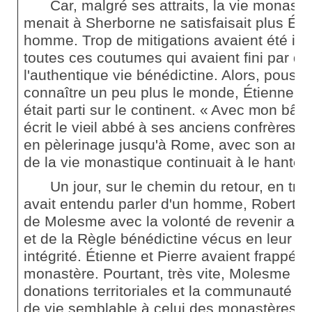
Car, malgré ses attraits, la vie monastiq
menait à Sherborne ne satisfaisait plus Ét
homme. Trop de mitigations avaient été int
toutes ces coutumes qui avaient fini par dén
l'authentique vie bénédictine. Alors, poussé
connaître un peu plus le monde, Étienne av
était parti sur le
continent. « Avec mon bâton 
écrit le vieil abbé à ses anciens confrères an
en pèlerinage jusqu'à Rome, avec son ami 
de la vie monastique continuait à le hanter.
Un jour, sur le chemin du retour, en trav
avait entendu parler d'un homme, Robert, q
de Molesme avec la volonté de revenir aux 
et de la Règle bénédictine vécus en leur pu
intégrité. Étienne et Pierre avaient frappé à
monastère. Pourtant, très vite, Molesme av
donations territoriales et la communauté av
de vie semblable à celui des monastères b