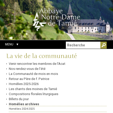
Aller
Outils
Chercher par
au
personnels
Recherche
contenu.
avancée…
|
Aller
à
la
navigation
MENU
Navigation
La vie de la communauté
Venir rencontrer les membres de l'Acat
Nos rendez-vous de l'été
La Communauté de mois en mois
Retour au Père de f. Patrice
Homélies 2025-2026
Les chants des moines de Tamié
Compositions florales liturgiques
Billets du jour
Homélies archives
Homélies 2024-2025