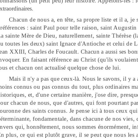
onnaissons (un petit peu) leur histoire. Appelons-les : l
xtraordinaires.
Chacun de nous a, en tête, sa propre liste et il a, je
références :
saint Paul
pour telle raison,
saint Augusti
a sainte Mère de Dieu,
naturellement,
sainte Thérèse
(l
u toutes les deux) saint
Ignace d'Antioche
et
celui de 
ean XXIII,
Charles de Foucault.
Chacun a aussi ses bon
nvoquer. En
faisant référence au Christ (qu'ils voulaient
ous et chacun ont
actualisé
quelque chose de lui.
Mais il n'y a pas que ceux-là. Nous le savons, il y a 
moins
connus ou pas connus du tout, plus
ordinaires
ma
istoriques, et, d'une certaine manière, j'ose dire, presq
our chacun de nous, que
d'autres,
qui font pourtant par
ouronne des saints connus. Je pense ici à tous ceux qui
éterminante,
fondamentale, dans chacune de nos vies, d
nvers qui, honnêtement, nous sommes énormément, inf
n plus, ce qui est plutôt grave, il se peut que nous les 