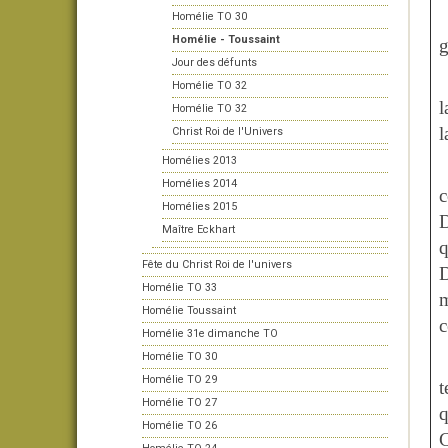
Homélie TO 30
Homélie - Toussaint
g
Jour des défunts
Homélie TO 32
l
Homélie TO 32
Christ Roi de l'Univers
Homélies 2013
Homélies 2014
c
Homélies 2015
Maître Eckhart
q
Fête du Christ Roi de l'univers
D
Homélie TO 33
m
Homélie Toussaint
c
Homélie 31e dimanche TO
Homélie TO 30
Homélie TO 29
t
Homélie TO 27
q
Homélie TO 26