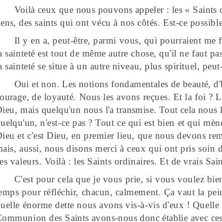
Voilà ceux que nous pouvons appeler : les «
Saints 
ens,
des saints qui ont vécu à nos côtés. Est-ce possibl
Il y en a, peut-être, parmi vous, qui pourraient me 
a sainteté est tout de même autre chose, qu'il ne faut p
la
sainteté
se situe à un autre niveau, plus
spirituel,
peut-
Oui et non. Les notions fondamentales de beauté, d'
ourage, de
loyauté. Nous les avons
reçues.
Et la foi ? 
Dieu, mais
quelqu'un nous l'a
transmise.
Tout cela nous 
uelqu'un,
n'est-ce pas ? Tout ce qui est bien et qui mèn
ieu et c'est Dieu, en premier lieu, que nous devons reme
ais, aussi, nous disons merci à ceux qui ont pris soin
es valeurs. Voilà : les Saints
ordinaires.
Et de vrais Sa
C'est pour cela que je vous prie, si vous voulez bie
emps pour réfléchir, chacun, calmement. Ça vaut la pein
uelle énorme dette nous avons vis-à-vis d'eux ! Quelle 
Communion des
Saints
avons-nous donc établie avec ce