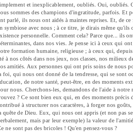
implement et inexplicablement,
oubliés.
Oui, oubliés. 
ous sommes des champions d'ingratitude, parfois. Et po
nt parlé, ils nous ont
aidés à maintes reprises. Et, de ce f
n symbiose avec nous ; à
ce titre, je dirais même qu'ils 
xistence personnelle.
Comment cela? Parce que... ils ont 
éterminantes, dans nos
vies. Je pense ici à ceux qui on
otre formation humaine, religieuse ; à ceux qui, depuis
té à nos côtés dans nos jeux,
nos classes, nos milieux de 
os amitiés. Aux personnes qui ont
pris soins de nous p
a foi, qui nous ont donné de la tendresse, qui se sont o
ducation, de notre santé, peut-être, en des moments ext
our nous. Cherchons-les, demandons de l'aide à notre
rouvez ? Ce sont bien eux qui, en des moments précis d
ontribué à structurer nos caractères, à forger
nos goûts,
a quête de Dieu. Eux, qui nous ont appris (et non
pas s
erbalement, mais par leur exemple) la valeur de l'amitié
e ne sont pas des bricoles ! Qu'en pensez-vous ?