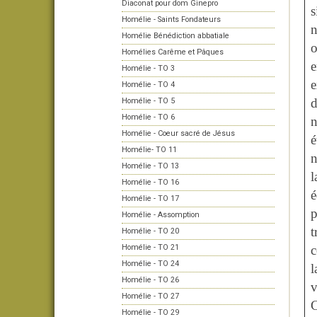
Diaconat pour dom Ginepro
s
Homélie - Saints Fondateurs
n
Homélie Bénédiction abbatiale
o
Homélies Carême et Pâques
e
Homélie - TO 3
e
Homélie - TO 4
d
Homélie - TO 5
Homélie - TO 6
n
Homélie - Coeur sacré de Jésus
é
Homélie- TO 11
n
Homélie - TO 13
l
Homélie - TO 16
é
Homélie - TO 17
p
Homélie - Assomption
t
Homélie - TO 20
Homélie - TO 21
c
Homélie - TO 24
l
Homélie - TO 26
v
Homélie - TO 27
C
Homélie - TO 29