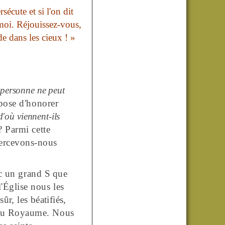
sécute et si l'on dit
moi. Réjouissez-vous,
de dans les cieux ! »
 personne ne peut
pose d'honorer
 d'où viennent-ils
 Parmi cette
percevons-nous
ec un grand
S
que
'Église nous les
ûr, les béatifiés,
u au Royaume. Nous