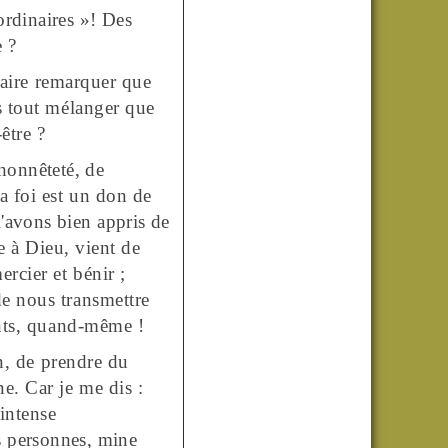
ordinaires
»! Des
e ?
faire remarquer que
as tout mélanger que
être ?
honnêteté, de
La foi est un don de
l'avons bien
appris
de
e à Dieu, vient de
rcier et bénir ;
 de nous
transmettre
ints, quand-même !
n, de prendre du
e. Car je me dis :
intense
s personnes, mine