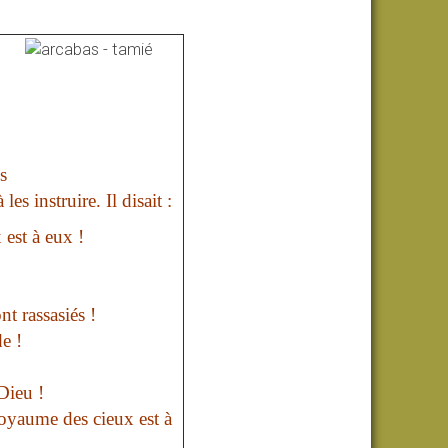
s
es instruire. Il disait :
est à eux !
nt rassasiés !
e !
 Dieu !
Royaume des cieux est à