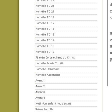
Homélie TO 24
d
Homélie TO 23
c
Homélie TO 21
s
Homélie TO 19
Homélie TO 17
Homélie TO 16
n
Homélie TO 15
e
Homélie TO 14
n
Homélie TO 13
i
Homélie TO 12
Fête du Corps et Sang du Christ
p
Homélie Sainte Trinité
Homélie Pentecôte
Homélie Ascension
Avent 1
Avent 2
Avent 3
Avent 4
Noël - Un enfant nous est né
Sainte Famille