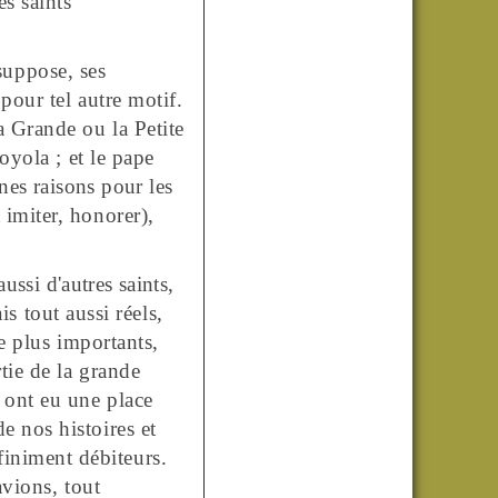
es saints
 suppose, ses
n
pour tel autre motif.
a Grande ou la Petite
Loyola ;
et
le pape
nes raisons pour les
 imiter, honorer),
aussi
d'autres
saints,
is tout aussi réels,
ue plus importants,
tie de la grande
 ont eu une place
e nos histoires et
iniment débiteurs.
avions, tout