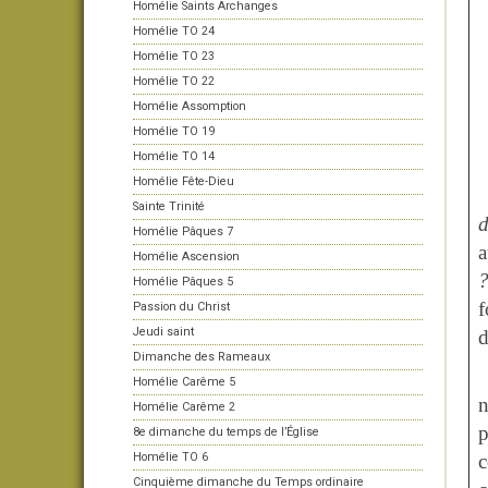
Homélie Saints Archanges
Homélie TO 24
Homélie TO 23
Homélie TO 22
Homélie Assomption
Homélie TO 19
Homélie TO 14
Homélie Fête-Dieu
Sainte Trinité
d
Homélie Pâques 7
a
Homélie Ascension
Homélie Pâques 5
f
Passion du Christ
Jeudi saint
d
Dimanche des Rameaux
Homélie Carême 5
n
Homélie Carême 2
8e dimanche du temps de l’Église
Homélie TO 6
c
Cinquième dimanche du Temps ordinaire