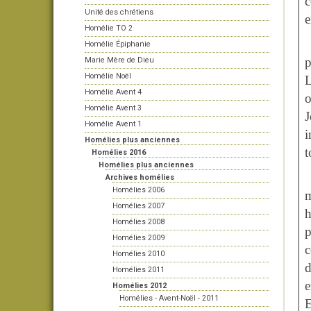
c
Unité des chrétiens
e
Homélie TO 2
Homélie Épiphanie
p
Marie Mère de Dieu
Homélie Noël
L
Homélie Avent 4
o
Homélie Avent 3
J
Homélie Avent 1
i
Homélies plus anciennes
t
Homélies 2016
Homélies plus anciennes
Archives homélies
Homélies 2006
Homélies 2007
h
Homélies 2008
p
Homélies 2009
c
Homélies 2010
d
Homélies 2011
e
Homélies 2012
Homélies - Avent-Noël - 2011
E