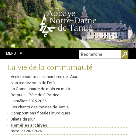
Aller
Outils
Chercher par
au
personnels
Recherche
contenu.
avancée…
|
Aller
à
la
navigation
MENU
Navigation
La vie de la communauté
Venir rencontrer les membres de l'Acat
Nos rendez-vous de l'été
La Communauté de mois en mois
Retour au Père de f. Patrice
Homélies 2025-2026
Les chants des moines de Tamié
Compositions florales liturgiques
Billets du jour
Homélies archives
Homélies 2024-2025